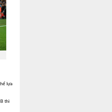
thể lựa
B thì