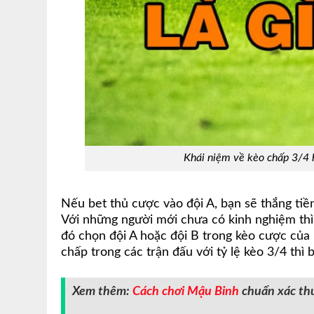
Khái niệm về kèo chấp 3/4 h
Nếu bet thủ cược vào đội A, bạn sẽ thắng tiền
Với những người mới chưa có kinh nghiệm thì 
đó chọn đội A hoặc đội B trong kèo cược của
chấp trong các trận đấu với tỷ lệ kèo 3/4 thì
Xem thêm:
Cách chơi Mậu Binh
chuẩn xác thu