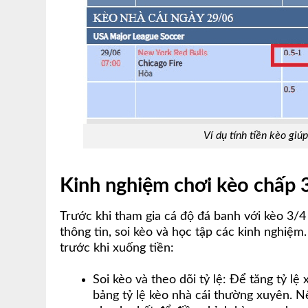
Ví dụ tính tiền kèo giú
Kinh nghiệm chơi kèo chấp 
Trước khi tham gia cá độ đá banh với kèo 3/4 
thông tin, soi kèo và học tập các kinh nghiệ
trước khi xuống tiền:
Soi kèo và theo dõi tỷ lệ: Để tăng tỷ lệ
bảng tỷ lệ kèo nhà cái thường xuyên. Nế