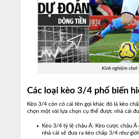
Kinh nghiệm chơi
Các loại kèo 3/4 phổ biến h
Kèo 3/4 còn có cái tên gọi khác đó là kèo chấp
chọn một vài lựa chọn cụ thể được nhà cái đ
Kèo 3/4 tỷ lệ châu Á: Kèo cược châu Á đ
nhà cái sẽ đưa ra kèo chấp 3/4 như giới