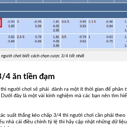
p người chơi biết cách chọn cược 3/4 tốt nhất
3/4 ăn tiền đạm
thì người chơi sẽ phải dành ra một ít thời gian để phân t
m. Dưới đây là một vài kinh nghiệm mà các bạn nên tìm hi
 xác suất thắng kèo chấp 3/4 thì người chơi cần phải theo
u nhà cái điều chỉnh tỷ lệ thì hãy cập nhật những dữ liệ