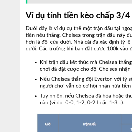
Ví dụ tính tiền kèo chấp 3/
Dưới đây là ví dụ cụ thể một trận đấu tại ngo
tiền nếu thắng. Chelsea trong trận đấu này đư
hơn là đội cửa dưới. Nhà cái đã xác định tỷ lệ
dưới. Các trường khi bạn đặt cược 100k vào 
Khi trận đấu kết thúc mà Chelsea thắng E
chơi đã đặt cược cho đội Chelsea nhận s
Nếu Chelsea thắng đội Everton với tỷ số
người chơi vẫn có cơ hội nhận nửa tiền 
Tuy nhiên, nếu Chelsea đá hòa hoặc thua
nào (ví dụ: 0-0; 1-2; 0-2 hoặc 1-3…).