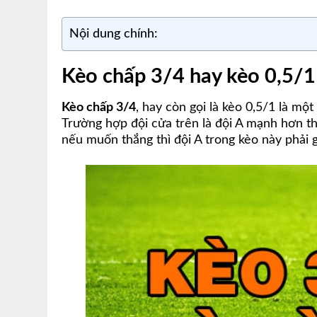
Nội dung chính:
Kèo chấp 3/4 hay kèo 0,5/1
Kèo chấp 3/4
, hay còn gọi là kèo 0,5/1 là mộ
Trường hợp đội cửa trên là đội A mạnh hơn th
nếu muốn thắng thì đội A trong kèo này phải gh