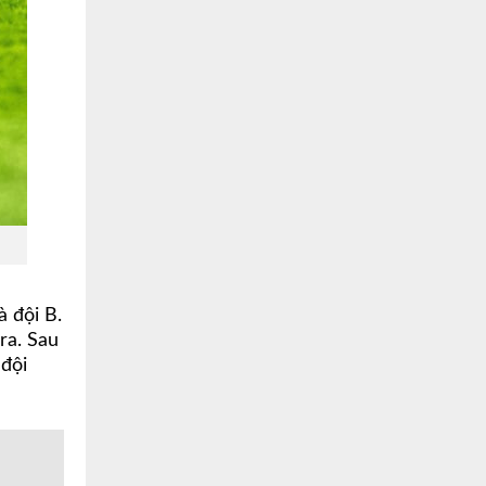
à đội B.
ra. Sau
đội