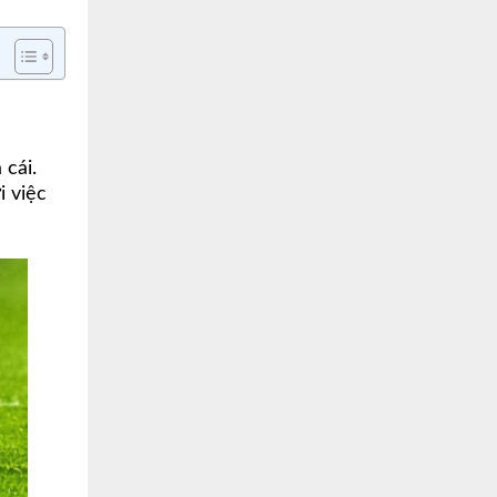
 cái.
i việc