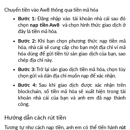
Chuyển tiền vào Aw8 thông qua tiền mã hóa
Bước 1:
Đăng nhập vào tài khoản nhà cái sau đó
chọn
nạp tiền Aw8
và chọn hình thức giao dịch ở
đây là tiền mã hóa.
Bước 2:
Khi bạn chọn phương thức nạp tiền mã
hóa, nhà cái sẽ cung cấp cho bạn một địa chỉ ví mã
hóa dùng để gửi tiền từ sàn giao dịch của bạn, sao
chép địa chỉ này.
Bước 3:
Trở lại sàn giao dịch tiền mã hóa, chọn tùy
chọn gửi và dán địa chỉ muốn nạp để xác nhận.
Bước 4:
Sau khi giao dịch được xác nhận trên
blockchain, số tiền mã hóa sẽ xuất hiện trong tài
khoản nhà cái của bạn và anh em đã nạp thành
công.
Hướng dẫn cách rút tiền
Tương tự như cách nạp tiền, anh em có thể tiến hành
rút