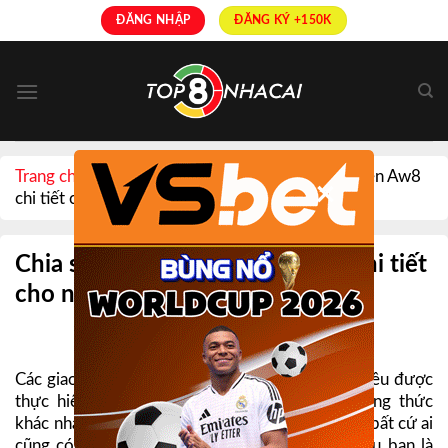
Skip
ĐĂNG NHẬP
ĐĂNG KÝ +150K
to
content
Trang chủ
»
Hướng dẫn
»
Chia sẻ các bước nạp tiền Aw8
×
chi tiết cho người mới
Chia sẻ các bước nạp tiền Aw8 chi tiết
cho người mới
Ngày viết
04/09/2023
bởi
Lucas Phan
Các giao dịch
nạp tiền Aw8
và rút tiền tại đây đều được
thực hiện nhanh chóng thông qua nhiều phương thức
khác nhau. Các bước thực hiện siêu đơn giản và bất cứ ai
cũng có thể tiến hành ngay từ lần đầu tiên. Nếu bạn là