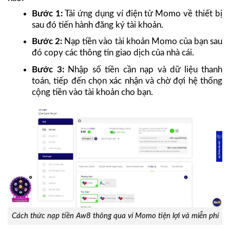
Bước 1:
Tải ứng dụng ví điện tử Momo về thiết bị
sau đó tiến hành đăng ký tài khoản.
Bước 2:
Nạp tiền vào tài khoản Momo của bạn sau
đó copy các thông tin giao dịch của nhà cái.
Bước 3:
Nhập số tiền cần nạp và dữ liệu thanh
toán, tiếp đến chọn xác nhận và chờ đợi hệ thống
cộng tiền vào tài khoản cho bạn.
Cách thức nạp tiền Aw8 thông qua ví Momo tiện lợi và miễn phí