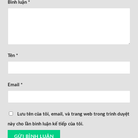
Bình luận
*
Tên
*
Email
*
Lưu tên của tôi, email, và trang web trong trình duyệt
này cho lần bình luận kế tiếp của tôi.