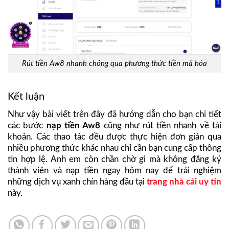
Rút tiền Aw8 nhanh chóng qua phương thức tiền mã hóa
Kết luận
Như vậy bài viết trên đây đã hướng dẫn cho bạn chi tiết
các bước
nạp tiền Aw8
cũng như rút tiền nhanh về tài
khoản. Các thao tác đều được thực hiện đơn giản qua
nhiều phương thức khác nhau chỉ cần bạn cung cấp thông
tin hợp lệ. Anh em còn chần chờ gì mà không đăng ký
thành viên và nạp tiền ngay hôm nay để trải nghiệm
những dịch vụ xanh chín hàng đầu tại
trang nhà cái uy tín
này.