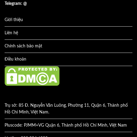
Telegram: @
Giới thiệu
Liên hệ
Chính sách bảo mật
Điều khoản
Trụ sở: 85 Đ. Nguyễn Văn Luông, Phường 11, Quận 6, Thành phố
Hồ Chí Minh, Việt Nam.
Pluscode: PJMM+VG Quận 6, Thành phố Hồ Chí Minh, Việt Nam