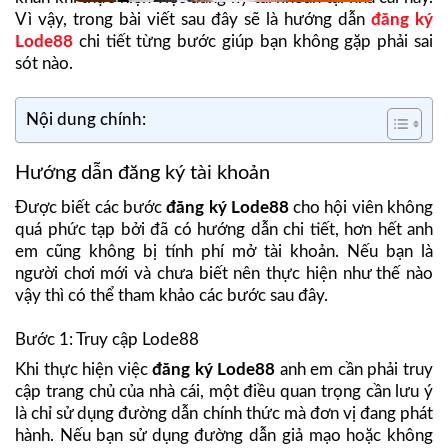
Vì vậy, trong bài viết sau đây sẽ là hướng dẫn
đăng ký
Lode88
chi tiết từng bước giúp bạn không gặp phải sai
sót nào.
Nội dung chính:
Hướng dẫn đăng ký tài khoản
Được biết các bước
đăng ký Lode88
cho hội viên không
quá phức tạp bởi đã có hướng dẫn chi tiết, hơn hết anh
em cũng không bị tính phí mở tài khoản. Nếu bạn là
người chơi mới và chưa biết nên thực hiện như thế nào
vậy thì có thể tham khảo các bước sau đây.
Bước 1: Truy cập Lode88
Khi thực hiện việc
đăng ký Lode88
anh em cần phải truy
cập trang chủ của nhà cái, một điều quan trọng cần lưu ý
là chỉ sử dụng đường dẫn chính thức mà đơn vị đang phát
hành. Nếu bạn sử dụng đường dẫn giả mạo hoặc không