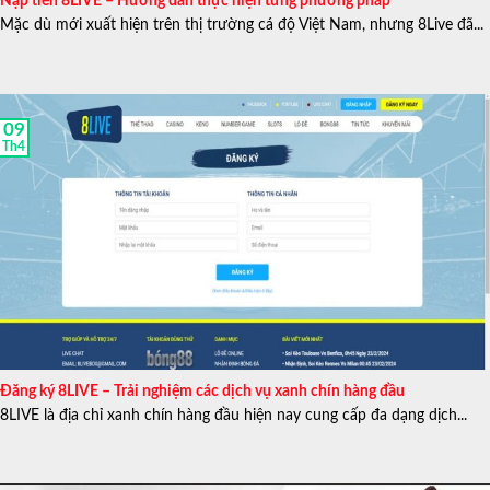
Nạp tiền 8LIVE – Hướng dẫn thực hiện từng phương pháp
Lucas Phan
là ai?
Mặc dù mới xuất hiện trên thị trường cá độ Việt Nam, nhưng 8Live đã...
Họ và tên:
Lucas Phan
– Phan Anh Huy
Ngày sinh: 7/8/1988
Giới tính: Nam
09
Quê quán: TP. Hồ Chí Minh
Th4
Địa chỉ hiện tại: 98/5C Phan Văn Hân, Phường 17,
Bình Thạnh, Thành phố Hồ Chí Minh, Việt Nam.
Trình độ học vấn: Đại học
Số điện thoại liên hệ: 0911 733 756
Lucas Phan
từng học và tốt nghiệp loại giỏi tại trường
Đại học Hoa Sen chuyên ngành ngôn ngữ Anh.
Đăng ký 8LIVE – Trải nghiệm các dịch vụ xanh chín hàng đầu
Anh có niềm đam mê sâu sắc với các môn thể thao, đặc
8LIVE là địa chỉ xanh chín hàng đầu hiện nay cung cấp đa dạng dịch...
biệt là bóng đá. Từ đó đã khiến anh có động lực tìm hiểu
chi tiết thông tin về chúng, ban đầu anh tìm hiểu về luật
chơi và các nhà cái uy tín.