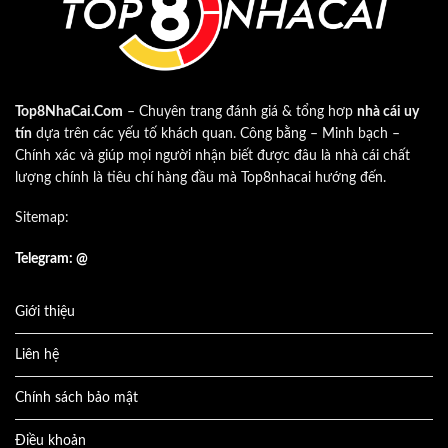
Top8NhaCai.Com
– Chuyên trang đánh giá & tổng hơp
nhà cái uy
tín
dựa trên các yếu tố khách quan. Công bằng – Minh bạch –
Chính xác và giúp mọi người nhận biết được đâu là nhà cái chất
lượng chính là tiêu chí hàng đầu mà Top8nhacai hướng đến.
Sitemap:
Telegram: @
Giới thiệu
Liên hệ
Chính sách bảo mật
Điều khoản