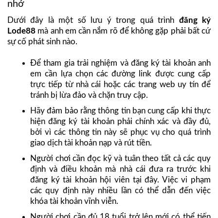
nhớ
Dưới đây là một số lưu ý trong quá trình
đăng ký
Lode88
mà anh em cần nắm rõ để không gặp phải bất cứ
sự cố phát sinh nào.
Để tham gia trải nghiệm và đăng ký tài khoản anh
em cần lựa chọn các đường link được cung cấp
trực tiếp từ nhà cái hoặc các trang web uy tín để
tránh bị lừa đảo và chặn truy cập.
Hãy đảm bảo rằng thông tin bạn cung cấp khi thực
hiện đăng ký tài khoản phải chính xác và đầy đủ,
bởi vì các thông tin này sẽ phục vụ cho quá trình
giao dịch tài khoản nạp và rút tiền.
Người chơi cần đọc kỹ và tuân theo tất cả các quy
định và điều khoản mà nhà cái đưa ra trước khi
đăng ký tài khoản hội viên tại đây. Việc vi phạm
các quy định này nhiều lần có thể dẫn đến việc
khóa tài khoản vĩnh viễn.
Người chơi cần đủ 18 tuổi trở lên mới có thể tiến