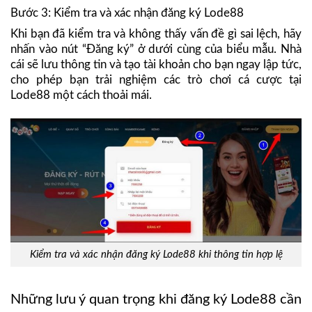
Bước 3: Kiểm tra và xác nhận đăng ký Lode88
Khi bạn đã kiểm tra và không thấy vấn đề gì sai lệch, hãy
nhấn vào nút “Đăng ký” ở dưới cùng của biểu mẫu. Nhà
cái sẽ lưu thông tin và tạo tài khoản cho bạn ngay lập tức,
cho phép bạn trải nghiệm các trò chơi cá cược tại
Lode88 một cách thoải mái.
Kiểm tra và xác nhận đăng ký Lode88 khi thông tin hợp lệ
Những lưu ý quan trọng khi đăng ký Lode88 cần