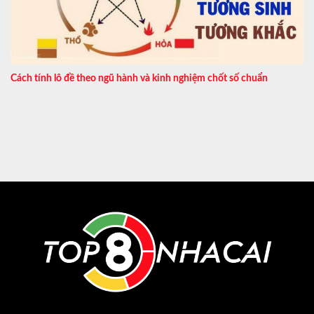
Cách tính lô đề theo ngũ hành và kinh nghiệm chốt số chuẩn