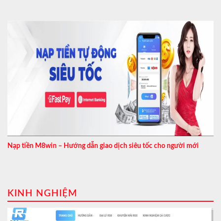
Nạp tiền M8win – Hướng dẫn giao dịch siêu tốc cho người mới
KINH NGHIỆM