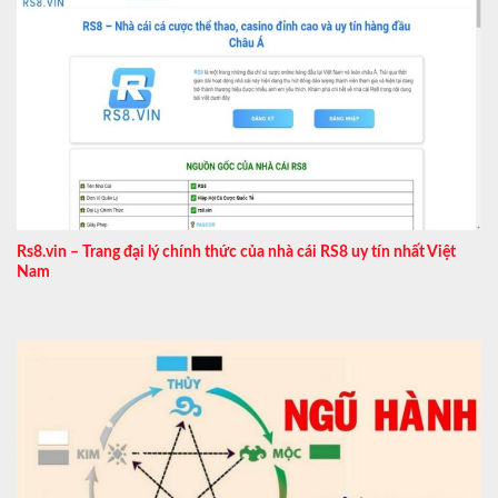
Rs8.vin – Trang đại lý chính thức của nhà cái RS8 uy tín nhất Việt
Nam