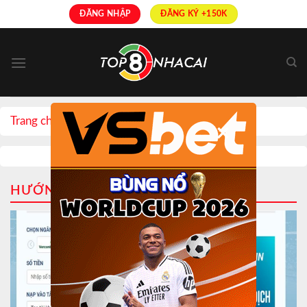
Skip
ĐĂNG NHẬP
ĐĂNG KÝ +150K
to
content
Trang chủ
»
Top Hướng dẫn
×
HƯỚNG DẪN