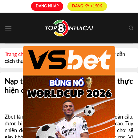
Skip
ĐĂNG NHẬP
ĐĂNG KÝ +150K
to
content
Trang chủ
»
Hướng dẫn
»
Nạp tiền ZBET – Hướng dẫn
×
cách thực hiện cho người mới
Nạp tiền ZBET – Hướng dẫn cách thực
hiện cho người mới
Ngày viết
07/02/2024
bởi
Lucas Phan
Zbet là một trong những nhà cái hàng đầu trên toàn cầu,
được biết đến với uy tín và chất lượng vô cùng cao. Tuy
nhiên đối với những người mới tham gia người chơi sẽ
gặp khó khăn với quy trình giao dịch tại trang cược. Vì