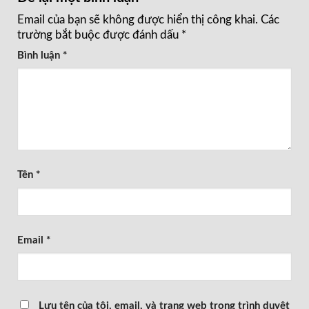
Email của bạn sẽ không được hiển thị công khai.
Các
trường bắt buộc được đánh dấu
*
Bình luận
*
Tên
*
Email
*
Lưu tên của tôi, email, và trang web trong trình duyệt