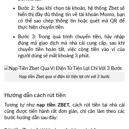
Bước 2: Sau khi chọn tài khoản, hệ thống Zbet sẽ
hiển thị đầy đủ thông tin về tài khoản Momo, bạn
có thể sao chép thông tin hoặc quét mã QR để
thực hiện chuyển tiền.
Bước 3: Trong quá trình chuyển tiền, hãy nhập
đúng mã giao dịch mà nhà cái cung cấp, sau khi
chuyển tiền hoàn tất, việc cộng tiền vào ví của
người dùng sẽ mất khoảng 3 phút.
Nạp tiền Zbet qua ví điện tử tiện lợi chỉ với 3 bước
Hướng dẫn cách rút tiền
Tương tự như
nạp tiền ZBET,
cách rút tiền tại nhà cái
cũng được tiến hành rất đơn giản, chỉ cần làm theo các
bước hướng dẫn sau đây: