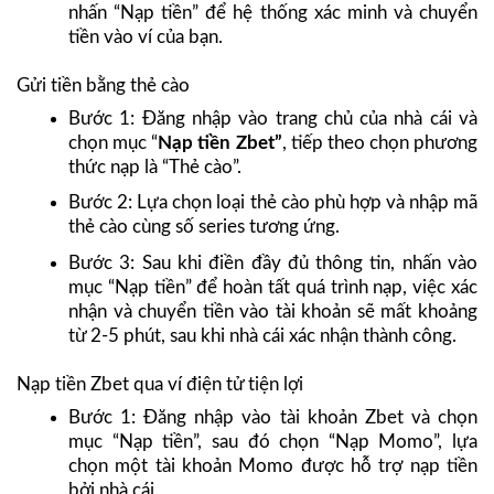
nhấn “Nạp tiền” để hệ thống xác minh và chuyển
tiền vào ví của bạn.
Gửi tiền bằng thẻ cào
Bước 1: Đăng nhập vào trang chủ của nhà cái và
chọn mục “
Nạp tiền Zbet”
, tiếp theo chọn phương
thức nạp là “Thẻ cào”.
Bước 2: Lựa chọn loại thẻ cào phù hợp và nhập mã
thẻ cào cùng số series tương ứng.
Bước 3: Sau khi điền đầy đủ thông tin, nhấn vào
mục “Nạp tiền” để hoàn tất quá trình nạp, việc xác
nhận và chuyển tiền vào tài khoản sẽ mất khoảng
từ 2-5 phút, sau khi nhà cái xác nhận thành công.
Nạp tiền Zbet qua ví điện tử tiện lợi
Bước 1: Đăng nhập vào tài khoản Zbet và chọn
mục “Nạp tiền”, sau đó chọn “Nạp Momo”, lựa
chọn một tài khoản Momo được hỗ trợ nạp tiền
bởi nhà cái.