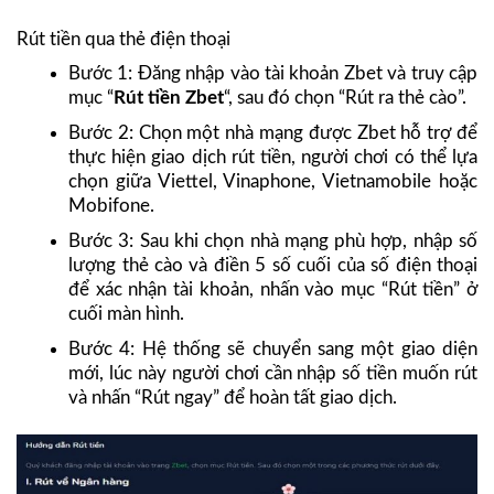
Rút tiền qua thẻ điện thoại
Bước 1: Đăng nhập vào tài khoản Zbet và truy cập
mục “
Rút tiền Zbet
“, sau đó chọn “Rút ra thẻ cào”.
Bước 2: Chọn một nhà mạng được Zbet hỗ trợ để
thực hiện giao dịch rút tiền, người chơi có thể lựa
chọn giữa Viettel, Vinaphone, Vietnamobile hoặc
Mobifone.
Bước 3: Sau khi chọn nhà mạng phù hợp, nhập số
lượng thẻ cào và điền 5 số cuối của số điện thoại
để xác nhận tài khoản, nhấn vào mục “Rút tiền” ở
cuối màn hình.
Bước 4: Hệ thống sẽ chuyển sang một giao diện
mới, lúc này người chơi cần nhập số tiền muốn rút
và nhấn “Rút ngay” để hoàn tất giao dịch.