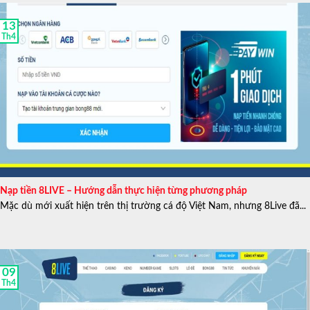
Lucas Phan
hiện đang là nhân vật giữ vai trò sáng tạo nội
13
Th4
dung chính tại top8nhacai.com. Anh có hơn 10 năm kinh
nghiệm trong việc nghiên cứu và viết bài đánh giá nhà
cái. Hiện tại, team content tại top8nhacai.com đã có hơn
10 người và chính anh là người đứng đầu giữ vai trò
trưởng nhóm, dẫn dắt và khơi nguồn cảm hứng cho cả
đội.
Hãy cùng điểm qua một vài thông tin cụ thể dưới đây để
hiểu rõ hơn về
Lucas Phan
:
Nạp tiền 8LIVE – Hướng dẫn thực hiện từng phương pháp
Lucas Phan
là ai?
Mặc dù mới xuất hiện trên thị trường cá độ Việt Nam, nhưng 8Live đã...
Họ và tên:
Lucas Phan
– Phan Anh Huy
Ngày sinh: 7/8/1988
Giới tính: Nam
09
Quê quán: TP. Hồ Chí Minh
Th4
Địa chỉ hiện tại: 98/5C Phan Văn Hân, Phường 17,