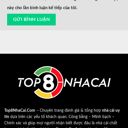
này cho lần bình luận kế tiếp của tôi.
Top8NhaCai.Com
– Chuyên trang đánh giá & tổng hơp
nhà cái uy
tín
dựa trên các yếu tố khách quan. Công bằng – Minh bạch –
Chính xác và giúp mọi người nhận biết được đâu là nhà cái chất