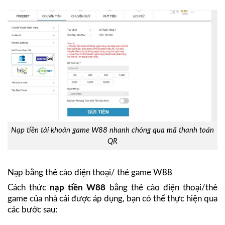
Nạp tiền tài khoản game W88 nhanh chóng qua mã thanh toán
QR
Nạp bằng thẻ cào điện thoại/ thẻ game W88
Cách thức
nạp tiền W88
bằng thẻ cào điện thoại/thẻ
game của nhà cái được áp dụng, bạn có thể thực hiện qua
các bước sau: