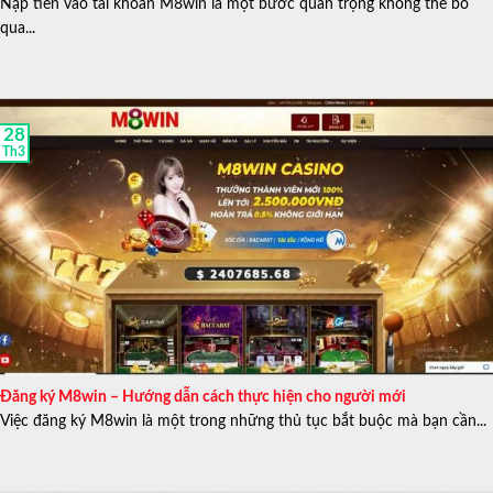
Nạp tiền vào tài khoản M8win là một bước quan trọng không thể bỏ
qua...
28
Th3
Đăng ký M8win – Hướng dẫn cách thực hiện cho người mới
Việc đăng ký M8win là một trong những thủ tục bắt buộc mà bạn cần...