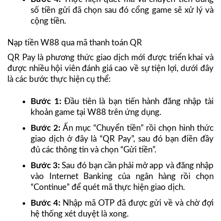
số tiền gửi đã chọn sau đó cổng game sẽ xử lý và
cộng tiền.
Nạp tiền W88 qua mã thanh toán QR
QR Pay là phương thức giao dịch mới được triển khai và
được nhiều hội viên đánh giá cao về sự tiện lợi, dưới đây
là các bước thực hiện cụ thể:
Bước 1:
Đầu tiên là bạn tiến hành đăng nhập tài
khoản game tại W88 trên ứng dụng.
Bước 2:
Ấn mục “Chuyển tiền” rồi chọn hình thức
giao dịch ở đây là “QR Pay”, sau đó bạn điền đầy
đủ các thông tin và chọn “Gửi tiền”.
Bước 3:
Sau đó bạn cần phải mở app và đăng nhập
vào Internet Banking của ngân hàng rồi chọn
“Continue” để quét mã thực hiện giao dịch.
Bước 4:
Nhập mã OTP đã được gửi về và chờ đợi
hệ thống xét duyệt là xong.