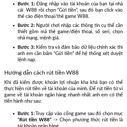
Bước 1:
Đăng nhập vào tài khoản của bạn tại nhà
cái W88 rồi chọn “Gửi tiền”, sau đó bạn click vào
thẻ cào điện thoại/thẻ game W88.
Bước 2:
Người chơi nhập các thông tin cụ thể cần
thiết gồm mã thẻ game/điện thoại, số seri, chọn
nhà mạng, mệnh giá.
Bước 3:
Kiểm tra và đảm bảo dữ liệu chính xác thì
anh em cần bấm “Gửi tiền” để hệ thống xét duyệt
lệnh nạp.
Hướng dẫn cách rút tiền W88
Khi đã kiếm được khoản lợi nhuận kha khá bạn có thể
thực hiện rút tiền về tài khoản của mình. Để rút tiền từ ví
game về tài khoản ngân hàng nhanh nhất anh em có thể
tiến hành như sau:
Bước 1:
Truy cập vào cổng game sau đó chọn mục
“
Rút tiền W88”
-> Chọn phương thức rút tiền là
tài khoản ngân hàng.