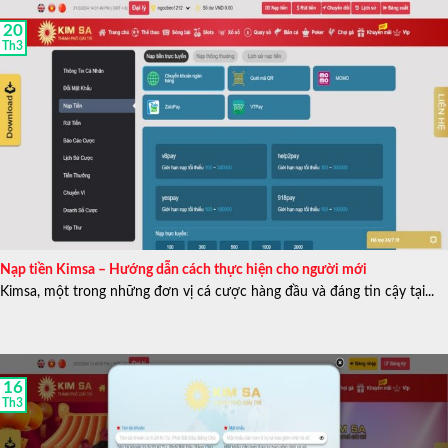
20
Th3
Nạp tiền Kimsa – Hướng dẫn cách thực hiện cho người mới
Kimsa, một trong những đơn vị cá cược hàng đầu và đáng tin cậy tại...
16
Th3