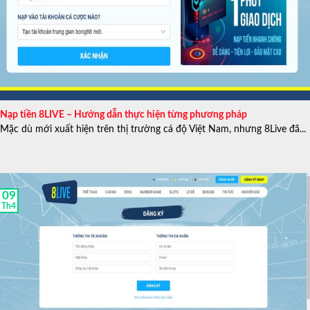
10 người và chính anh là người đứng đầu giữ vai trò
trưởng nhóm, dẫn dắt và khơi nguồn cảm hứng cho cả
đội.
Hãy cùng điểm qua một vài thông tin cụ thể dưới đây để
hiểu rõ hơn về
Lucas Phan
:
Nạp tiền 8LIVE – Hướng dẫn thực hiện từng phương pháp
Lucas Phan
là ai?
Mặc dù mới xuất hiện trên thị trường cá độ Việt Nam, nhưng 8Live đã...
Họ và tên:
Lucas Phan
– Phan Anh Huy
Ngày sinh: 7/8/1988
Giới tính: Nam
09
Quê quán: TP. Hồ Chí Minh
Th4
Địa chỉ hiện tại: 98/5C Phan Văn Hân, Phường 17,
Bình Thạnh, Thành phố Hồ Chí Minh, Việt Nam.
Trình độ học vấn: Đại học
Số điện thoại liên hệ: 0911 733 756