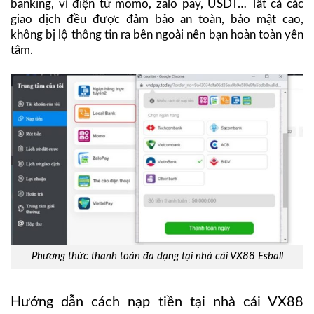
banking, ví điện tử momo, zalo pay, USDT… Tất cả các
giao dịch đều được đảm bảo an toàn, bảo mật cao,
không bị lộ thông tin ra bên ngoài nên bạn hoàn toàn yên
tâm.
Phương thức thanh toán đa dạng tại nhà cái VX88 Esball
Hướng dẫn cách nạp tiền tại nhà cái VX88