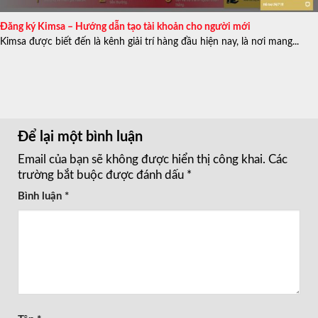
Đăng ký Kimsa – Hướng dẫn tạo tài khoản cho người mới
Kimsa được biết đến là kênh giải trí hàng đầu hiện nay, là nơi mang...
Để lại một bình luận
Email của bạn sẽ không được hiển thị công khai.
Các
trường bắt buộc được đánh dấu
*
Bình luận
*