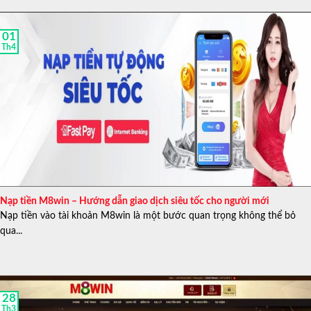
chơi và các nhà cái uy tín.
Sau 1 thời gian tìm hiểu thì anh nhận thấy rằng không
01
Th4
phải nhà cái nào cũng uy tín như những gì mà họ quảng
cáo và không muốn những người chơi khác bị lừa nên
anh cùng các bạn của mình đã lập thành một team chuyên
nghiên cứu và viết bài đánh giá các nhà cái để giúp người
chơi có cái nhìn tổng quát nhất trước khi quyết định trải
nghiệm và tham gia các sản phẩm cá cược tại nhà cái.
Nạp tiền M8win – Hướng dẫn giao dịch siêu tốc cho người mới
Nạp tiền vào tài khoản M8win là một bước quan trọng không thể bỏ
qua...
28
Th3