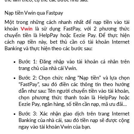
Nạp tiền Vwin qua Fastpay
Một trong những cách nhanh nhất để nạp tiền vào tài
khoản
Vwin
là sử dụng FastPay, với 2 phương thức
chuyển tiền là HelpPay hoặc Eezie Pay. Để thực hiện
cách nạp tiền này, bet thủ cần có tài khoản Internet
Banking và thực hiện theo các bước sau:
Bước 1: Đăng nhập vào tài khoản cá nhân trên
trang chủ của nhà cái Vwin.
Bước 2: Chọn chức năng “Nạp tiền” và lựa chọn
“FastPay”, sau đó điền các thông tin theo hướng
dẫn như sau: Tên người chuyển tiền vào tài khoản,
chọn phương thức thanh toán là HelpPay hoặc
Eezie Pay, ngân hàng, số tiền cần nạp, mã ưu đãi…
Bước 3: Xác nhận giao dịch trên trang Internet
Banking của nhà cái, sau đó tiền nạp sẽ được cộng
ngay vào tài khoản Vwin của bạn.