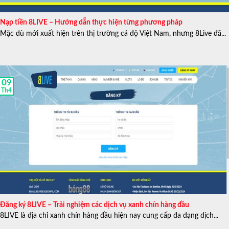
hiểu rõ hơn về
Lucas Phan
:
Nạp tiền 8LIVE – Hướng dẫn thực hiện từng phương pháp
Lucas Phan
là ai?
Mặc dù mới xuất hiện trên thị trường cá độ Việt Nam, nhưng 8Live đã...
Họ và tên:
Lucas Phan
– Phan Anh Huy
Ngày sinh: 7/8/1988
Giới tính: Nam
09
Quê quán: TP. Hồ Chí Minh
Th4
Địa chỉ hiện tại: 98/5C Phan Văn Hân, Phường 17,
Bình Thạnh, Thành phố Hồ Chí Minh, Việt Nam.
Trình độ học vấn: Đại học
Số điện thoại liên hệ: 0911 733 756
Lucas Phan
từng học và tốt nghiệp loại giỏi tại trường
Đại học Hoa Sen chuyên ngành ngôn ngữ Anh.
Đăng ký 8LIVE – Trải nghiệm các dịch vụ xanh chín hàng đầu
Anh có niềm đam mê sâu sắc với các môn thể thao, đặc
8LIVE là địa chỉ xanh chín hàng đầu hiện nay cung cấp đa dạng dịch...
biệt là bóng đá. Từ đó đã khiến anh có động lực tìm hiểu