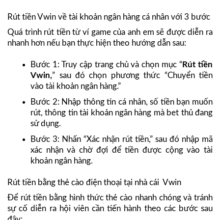
Rút tiền Vwin về tài khoản ngân hàng cá nhân với 3 bước
Quá trình rút tiền từ ví game của anh em sẽ được diễn ra
nhanh hơn nếu bạn thực hiện theo hướng dẫn sau:
Bước 1: Truy cập trang chủ và chọn mục “
Rút tiền
Vwin,
” sau đó chọn phương thức “Chuyển tiền
vào tài khoản ngân hàng.”
Bước 2: Nhập thông tin cá nhân, số tiền bạn muốn
rút, thông tin tài khoản ngân hàng mà bet thủ đang
sử dụng.
Bước 3: Nhấn “Xác nhận rút tiền,” sau đó nhập mã
xác nhận và chờ đợi để tiền được cộng vào tài
khoản ngân hàng.
Rút tiền bằng thẻ cào điện thoại tại nhà cái Vwin
Để rút tiền bằng hình thức thẻ cào nhanh chóng và tránh
sự cố diễn ra hội viên cần tiến hành theo các bước sau
đây: