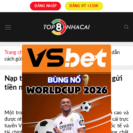
Skip
ĐĂNG NHẬP
ĐĂNG KÝ +150K
to
content
Trang chủ
»
Hướng dẫn
»
Nạp tiền Vwin – Hướng dẫn
×
cách gửi tiền nhanh cho người mới
Nạp tiền Vwin – Hướng dẫn cách gửi
tiền nhanh cho người mới
Ngày viết
21/02/2024
bởi
Lucas Phan
Một trong những địa chỉ cá cược được đánh giá cao và
được nhiều người chơi ưa chuộng hiện nay là nhà cái trực
tuyến Vwin. Với uy tín của một thương hiệu quốc tế và
tài chính mạnh mẽ, Vwin thu hút người chơi bằng chất