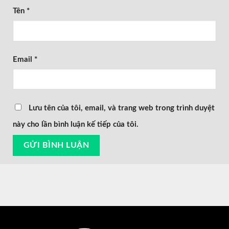
Tên
*
Email
*
Lưu tên của tôi, email, và trang web trong trình duyệt
này cho lần bình luận kế tiếp của tôi.