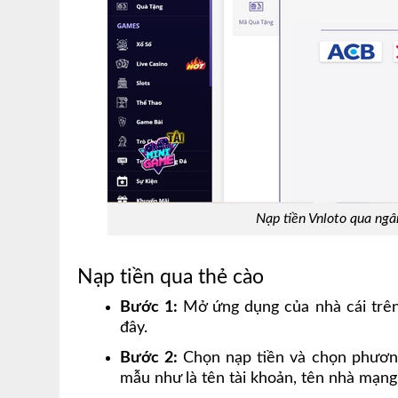
Nạp tiền Vnloto qua ngâ
Nạp tiền qua thẻ cào
Bước 1:
Mở ứng dụng của nhà cái trên 
đây.
Bước 2:
Chọn nạp tiền và chọn phương 
mẫu như là tên tài khoản, tên nhà mạng