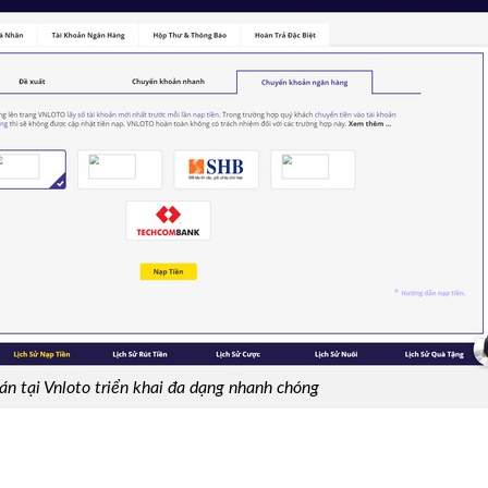
n tại Vnloto triển khai đa dạng nhanh chóng