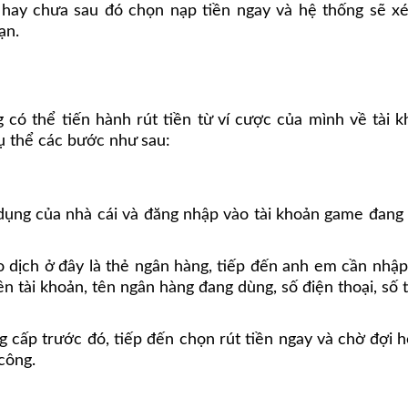
c hay chưa sau đó chọn nạp tiền ngay và hệ thống sẽ xé
bạn.
g có thể tiến hành rút tiền từ ví cược của mình về tài 
cụ thể các bước như sau:
ng của nhà cái và đăng nhập vào tài khoản game đang c
o dịch ở đây là thẻ ngân hàng, tiếp đến anh em cần nhậ
tên tài khoản, tên ngân hàng đang dùng, số điện thoại, số 
g cấp trước đó, tiếp đến chọn rút tiền ngay và chờ đợi 
 công.