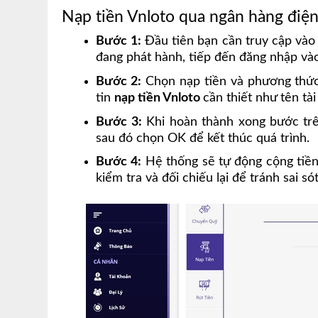
Nạp tiền Vnloto qua ngân hàng điện
Bước 1:
Đầu tiên bạn cần truy cập vào
đang phát hành, tiếp đến đăng nhập vào
Bước 2:
Chọn nạp tiền và phương thức 
tin
nạp tiền Vnloto
cần thiết như tên tà
Bước 3:
Khi hoàn thành xong bước trên
sau đó chọn OK để kết thúc quá trình.
Bước 4:
Hệ thống sẽ tự động cộng tiền
kiểm tra và đối chiếu lại để tránh sai só