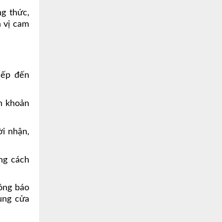
g thức,
n vị cam
iếp đến
n khoản
i nhận,
ng cách
hông báo
ụng cửa