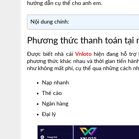
hướng dẫn cụ thể cho anh em.
Nội dung chính:
Phương thức thanh toán tại n
Được biết nhà cái
Vnloto
hiện đang hỗ trợ 
phương thức khác nhau và thời gian tiến hành
như không mất phí, cụ thể qua những cách nh
Nạp nhanh
Thẻ cào
Ngân hàng
Đại lý