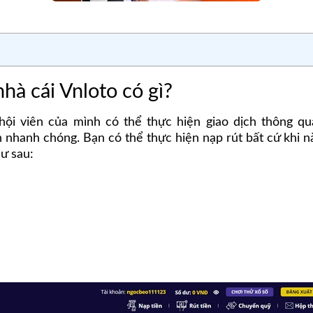
hà cái Vnloto có gì?
hội viên của mình có thể thực hiện giao dịch thông qu
 nhanh chóng. Bạn có thể thực hiện nạp rút bất cứ khi 
ư sau: