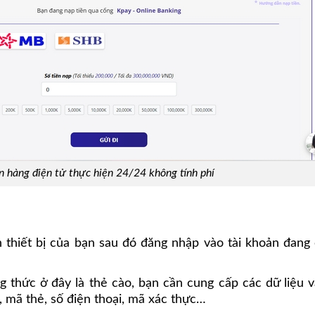
n hàng điện tử thực hiện 24/24 không tính phí
thiết bị của bạn sau đó đăng nhập vào tài khoản đang c
thức ở đây là thẻ cào, bạn cần cung cấp các dữ liệu v
, mã thẻ, số điện thoại, mã xác thực…