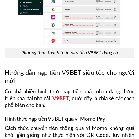
Phương thức thanh toán nạp tiền V9BET đang có
Hướng dẫn nạp tiền V9BET siêu tốc cho người
mới
Có khá nhiều hình thức nạp tiền khác nhau đang được
triển khai tại nhà cái
V9BET
, dưới đây là chia sẻ các cách
phổ biến cho bạn.
Hình thức nạp tiền V9BET qua ví Momo Pay
Cách thức chuyển tiền thông qua ví Momo không quá
khó, gần giống như thực hiện với QR Code. Tuy nhiên