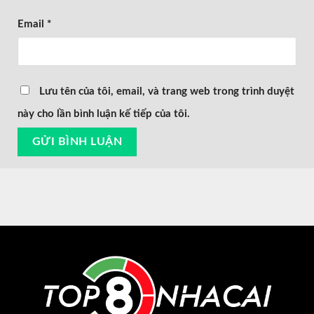
Email
*
Lưu tên của tôi, email, và trang web trong trình duyệt
này cho lần bình luận kế tiếp của tôi.