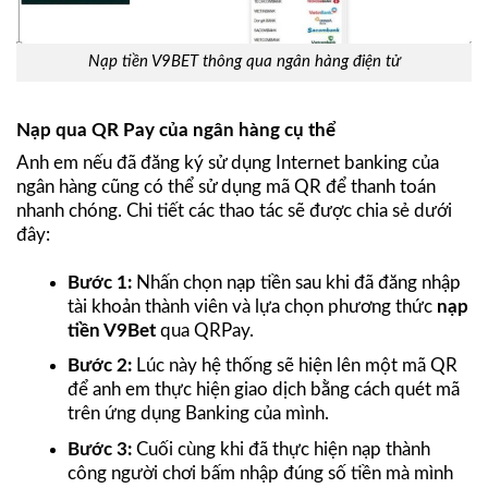
Nạp tiền V9BET thông qua ngân hàng điện tử
Nạp qua QR Pay của ngân hàng cụ thể
Anh em nếu đã đăng ký sử dụng Internet banking của
ngân hàng cũng có thể sử dụng mã QR để thanh toán
nhanh chóng. Chi tiết các thao tác sẽ được chia sẻ dưới
đây:
Bước 1:
Nhấn chọn nạp tiền sau khi đã đăng nhập
tài khoản thành viên và lựa chọn phương thức
nạp
tiền V9Bet
qua QRPay.
Bước 2:
Lúc này hệ thống sẽ hiện lên một mã QR
để anh em thực hiện giao dịch bằng cách quét mã
trên ứng dụng Banking của mình.
Bước 3:
Cuối cùng khi đã thực hiện nạp thành
công người chơi bấm nhập đúng số tiền mà mình