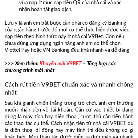
vừa nạp ở mục nạp tiền QR của nhà cái và xác
nhận hoàn tất giao dịch.
Lưu ý là anh em bắt buộc cần phải có đăng ký Banking
của ngân hàng trước đó mới có thể thực hiện được việc
nạp tiền theo hình thức này ở nhà cái V9Bet. Còn nếu
chưa dùng ứng dụng ngân hàng anh em có thể chọn
Viettel Pay hoặc VN Banking đều khá nhanh và dễ dàng.
>>> Xem thêm:
Khuyến mãi V9BET
– Tổng hợp các
chương trình mới nhất
Cách rút tiền V9BET chuẩn xác và nhanh chóng
nhất
Sau khi giành chiến thắng trong trò chơi, anh em thường
muốn nhận tiền về tài khoản. Căn cứ vào thiết bị đang
dùng là máy tính hay điện thoại, cược thủ cần tiến hành
các thao tác cụ thể.
Cách nhận tiền từ nhà cái V9BET dù
là điện thoại di động hay máy tính thì đều không có gì
khác biệt. Mọi thao tác được diễn ra đơn giản và nhanh