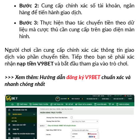
Bước 2:
Cung cấp chính xác số tài khoản, ngân
hàng để tiến hành giao dịch.
Bước 3:
Thực hiện thao tác chuyển tiền theo dữ
liệu mà cược thủ cần cung cấp trên giao diện màn
hình.
Người chơi cần cung cấp chính xác các thông tin giao
dịch vào phần chuyển tiền. Tiếp theo bạn sẽ phải xác
nhận
nạp tiền V9BET
và bắt đầu tham gia vào trò chơi.
>>> Xem thêm: Hướng dẫn
đăng ký V9BET
chuẩn xác và
nhanh chóng nhất