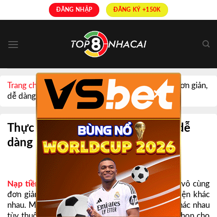
Skip
ĐĂNG NHẬP
ĐĂNG KÝ +150K
to
content
Trang chủ
»
Hướng dẫn
»
Thực hiện nạp tiền K8 đơn giản,
×
dễ dàng trong tầm tay
Thực hiện nạp tiền K8 đơn giản, dễ
dàng trong tầm tay
Ngày viết
21/10/2023
bởi
Lucas Phan
Nạp tiền K8
hay rút tiền tại nhà cái này là điều vô cùng
đơn giản với rất nhiều các phương thức thực hiện khác
nhau. Mỗi một cách đều có ưu và nhược điểm khác nhau
tùy thuộc vào nhu cầu của bản thân mà bạn sẽ chọn cho