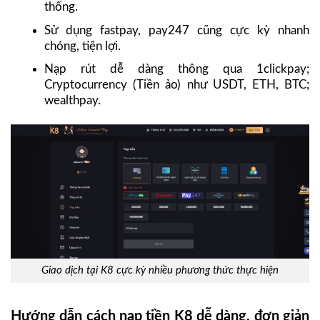
thống.
Sử dụng fastpay, pay247 cũng cực kỳ nhanh
chóng, tiện lợi.
Nạp rút dễ dàng thông qua 1clickpay;
Cryptocurrency (Tiền ảo) như USDT, ETH, BTC;
wealthpay.
Giao dịch tại K8 cực kỳ nhiều phương thức thực hiện
Hướng dẫn cách nạp tiền K8 dễ dàng, đơn giản