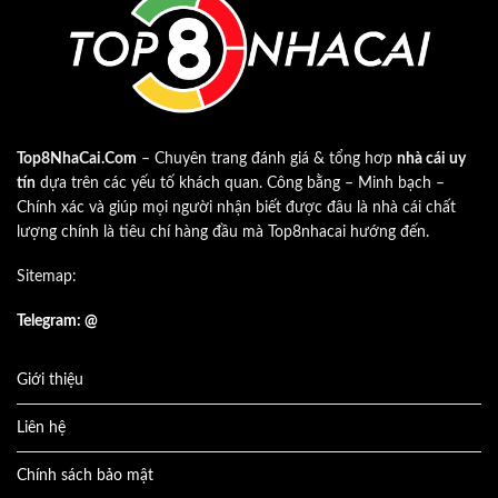
Top8NhaCai.Com
– Chuyên trang đánh giá & tổng hơp
nhà cái uy
tín
dựa trên các yếu tố khách quan. Công bằng – Minh bạch –
Chính xác và giúp mọi người nhận biết được đâu là nhà cái chất
lượng chính là tiêu chí hàng đầu mà Top8nhacai hướng đến.
Sitemap:
Telegram: @
Giới thiệu
Liên hệ
Chính sách bảo mật