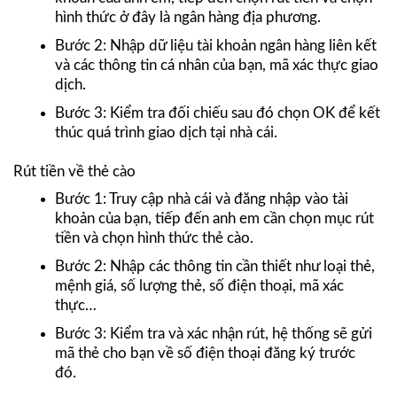
hình thức ở đây là ngân hàng địa phương.
Bước 2: Nhập dữ liệu tài khoản ngân hàng liên kết
và các thông tin cá nhân của bạn, mã xác thực giao
dịch.
Bước 3: Kiểm tra đối chiếu sau đó chọn OK để kết
thúc quá trình giao dịch tại nhà cái.
Rút tiền về thẻ cào
Bước 1: Truy cập nhà cái và đăng nhập vào tài
khoản của bạn, tiếp đến anh em cần chọn mục rút
tiền và chọn hình thức thẻ cào.
Bước 2: Nhập các thông tin cần thiết như loại thẻ,
mệnh giá, số lượng thẻ, số điện thoại, mã xác
thực…
Bước 3: Kiểm tra và xác nhận rút, hệ thống sẽ gửi
mã thẻ cho bạn về số điện thoại đăng ký trước
đó.