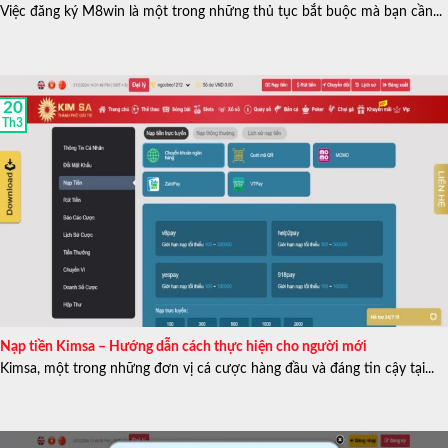
Việc đăng ký M8win là một trong những thủ tục bắt buộc mà bạn cần...
20
Th3
Nạp tiền Kimsa – Hướng dẫn cách thực hiện cho người mới
Kimsa, một trong những đơn vị cá cược hàng đầu và đáng tin cậy tại...