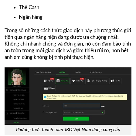
Thẻ Cash
Ngân hàng
Trong số những cách thức giao dịch này phương thức gửi
tiền qua ngân hàng hiện đang được ưa chuộng nhất.
Không chỉ nhanh chóng và đơn giản, nó còn đảm bảo tính
an toàn trong mỗi giao dịch và giảm thiểu rủi ro, hơn hết
anh em cũng không bị tính phí thực hiện.
Phương thức thanh toán JBO Việt Nam đang cung cấp