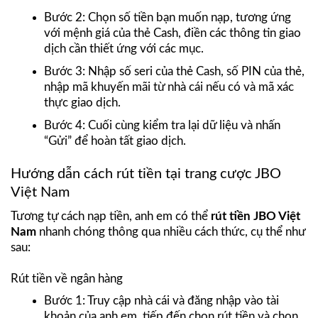
Bước 2: Chọn số tiền bạn muốn nạp, tương ứng
với mệnh giá của thẻ Cash, điền các thông tin giao
dịch cần thiết ứng với các mục.
Bước 3: Nhập số seri của thẻ Cash, số PIN của thẻ,
nhập mã khuyến mãi từ nhà cái nếu có và mã xác
thực giao dịch.
Bước 4: Cuối cùng kiểm tra lại dữ liệu và nhấn
“Gửi” để hoàn tất giao dịch.
Hướng dẫn cách rút tiền tại trang cược JBO
Việt Nam
Tương tự cách nạp tiền, anh em có thể
rút tiền JBO Việt
Nam
nhanh chóng thông qua nhiều cách thức, cụ thể như
sau:
Rút tiền về ngân hàng
Bước 1: Truy cập nhà cái và đăng nhập vào tài
khoản của anh em, tiếp đến chọn rút tiền và chọn