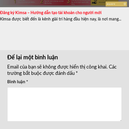
Đăng ký Kimsa – Hướng dẫn tạo tài khoản cho người mới
Kimsa được biết đến là kênh giải trí hàng đầu hiện nay, là nơi mang...
Để lại một bình luận
Email của bạn sẽ không được hiển thị công khai.
Các
trường bắt buộc được đánh dấu
*
Bình luận
*