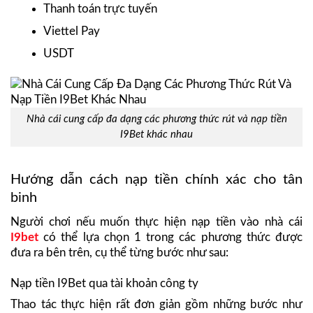
Thanh toán trực tuyến
Viettel Pay
USDT
Nhà cái cung cấp đa dạng các phương thức rút và nạp tiền
I9Bet khác nhau
Hướng dẫn cách nạp tiền chính xác cho tân
binh
Người chơi nếu muốn thực hiện nạp tiền vào nhà cái
I9bet
có thể lựa chọn 1 trong các phương thức được
đưa ra bên trên, cụ thể từng bước như sau:
Nạp tiền I9Bet qua tài khoản công ty
Thao tác thực hiện rất đơn giản gồm những bước như