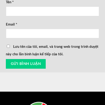
Tên
*
Email
*
Lưu tên của tôi, email, và trang web trong trình duyệt
này cho lần bình luận kế tiếp của tôi.