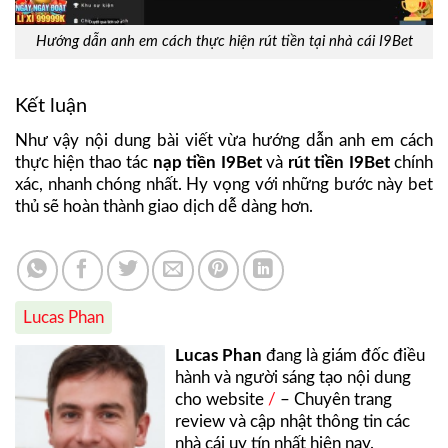
Hướng dẫn anh em cách thực hiện rút tiền tại nhà cái I9Bet
Kết luận
Như vậy nội dung bài viết vừa hướng dẫn anh em cách
thực hiện thao tác
nạp tiền I9Bet
và
rút tiền I9Bet
chính
xác, nhanh chóng nhất. Hy vọng với những bước này bet
thủ sẽ hoàn thành giao dịch dễ dàng hơn.
Lucas Phan
Lucas Phan
đang là giám đốc điều
hành và người sáng tạo nội dung
cho website
/
– Chuyên trang
review và cập nhật thông tin các
nhà cái uy tín nhất hiện nay.