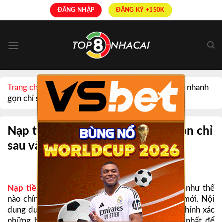
Skip
ĐĂNG NHẬP
ĐĂNG KÝ +150K
to
content
Trang chủ
»
Hướng dẫn
»
Nạp tiền I9Bet dễ dàng, nhanh
×
gọn chỉ sau vài giây
Nạp tiền I9Bet dễ dàng, nhanh gọn chỉ
sau vài giây
Ngày viết
08/03/2024
bởi
Lucas Phan
Nạp tiền I9Bet
– rút tiền gồm những thao tác như thế
nào chính xác là thắc mắc của rất nhiều bet thủ mới. Nội
dung dưới đây chúng tôi sẽ bật mí cho anh em chính xác
những bước thực hiện nhanh chóng, đơn giản nhất để