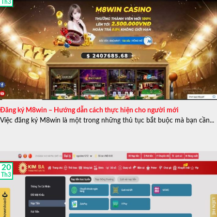
Th3
Đăng ký M8win – Hướng dẫn cách thực hiện cho người mới
Việc đăng ký M8win là một trong những thủ tục bắt buộc mà bạn cần...
20
Th3