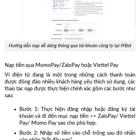
Hướng dẫn nạp dễ dàng thông qua tài khoản công ty tại I9Bet
Nạp tiền qua MomoPay/ZaloPay hoặc Viettel Pay
Ví điện tử đang là một trong những cách thanh toán
được đông đảo nhiều khách hàng yêu thích sử dụng, các
thao tác nạp được thực hiện chính xác gồm các bước như
sau:
Bước 1: Thực hiện đăng nhập hoặc đăng ký tài
khoản và đi đến mục nạp tiền >> ZaloPay/ Viettel
Pay/ Momo Pay sao cho phù hợp.
Bước 2: Nhập số tiền vào chỗ trống sau đó nhấn
vào phần “bắt đầu nạp”