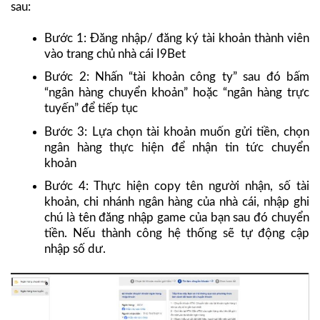
sau:
Bước 1: Đăng nhập/ đăng ký tài khoản thành viên
vào trang chủ nhà cái I9Bet
Bước 2: Nhấn “tài khoản công ty” sau đó bấm
“ngân hàng chuyển khoản” hoặc “ngân hàng trực
tuyến” để tiếp tục
Bước 3: Lựa chọn tài khoản muốn gửi tiền, chọn
ngân hàng thực hiện để nhận tin tức chuyển
khoản
Bước 4: Thực hiện copy tên người nhận, số tài
khoản, chi nhánh ngân hàng của nhà cái, nhập ghi
chú là tên đăng nhập game của bạn sau đó chuyển
tiền. Nếu thành công hệ thống sẽ tự động cập
nhập số dư.