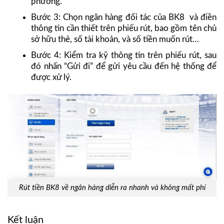
phương.”
Bước 3: Chọn ngân hàng đối tác của BK8 và điền
thông tin cần thiết trên phiếu rút, bao gồm tên chủ
sở hữu thẻ, số tài khoản, và số tiền muốn rút…
Bước 4: Kiểm tra kỹ thông tin trên phiếu rút, sau
đó nhấn “Gửi đi” để gửi yêu cầu đến hệ thống để
được xử lý.
Rút tiền BK8 về ngân hàng diễn ra nhanh và không mất phí
Kết luận