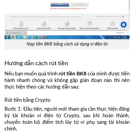
Nạp tiền BK8 bằng cách sử dụng ví điện tử
Hướng dẫn cách rút tiền
Nếu bạn muốn quá trình
rút tiền BK8
của mình được tiến
hành nhanh chóng và không gặp gián đoạn nào thì nên
thực hiện theo các hướng dẫn sau:
Rút tiền bằng Crypto
Bước 1: Đầu tiên, người mới tham gia cần thực hiện đăng
ký tài khoản ví điện tử Crypto, sau khi hoàn thành,
chuyển toàn bộ điểm tích lũy từ ví phụ sang tài khoản
chính.