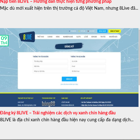
Nạp tiền 8LIVE – Hướng dẫn thực hiện từng phương pháp
Lucas Phan
là ai?
Mặc dù mới xuất hiện trên thị trường cá độ Việt Nam, nhưng 8Live đã...
Họ và tên:
Lucas Phan
– Phan Anh Huy
Ngày sinh: 7/8/1988
Giới tính: Nam
09
Quê quán: TP. Hồ Chí Minh
Th4
Địa chỉ hiện tại: 98/5C Phan Văn Hân, Phường 17,
Bình Thạnh, Thành phố Hồ Chí Minh, Việt Nam.
Trình độ học vấn: Đại học
Số điện thoại liên hệ: 0911 733 756
Lucas Phan
từng học và tốt nghiệp loại giỏi tại trường
Đại học Hoa Sen chuyên ngành ngôn ngữ Anh.
Đăng ký 8LIVE – Trải nghiệm các dịch vụ xanh chín hàng đầu
Anh có niềm đam mê sâu sắc với các môn thể thao, đặc
8LIVE là địa chỉ xanh chín hàng đầu hiện nay cung cấp đa dạng dịch...
biệt là bóng đá. Từ đó đã khiến anh có động lực tìm hiểu
chi tiết thông tin về chúng, ban đầu anh tìm hiểu về luật
chơi và các nhà cái uy tín.