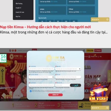
Nạp tiền Kimsa – Hướng dẫn cách thực hiện cho người mới
Kimsa, một trong những đơn vị cá cược hàng đầu và đáng tin cậy tại...
16
Th3
✕