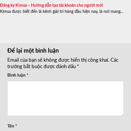
Đăng ký Kimsa – Hướng dẫn tạo tài khoản cho người mới
Kimsa được biết đến là kênh giải trí hàng đầu hiện nay, là nơi mang...
Để lại một bình luận
Email của bạn sẽ không được hiển thị công khai.
Các
trường bắt buộc được đánh dấu
*
Bình luận
*
Tên
*