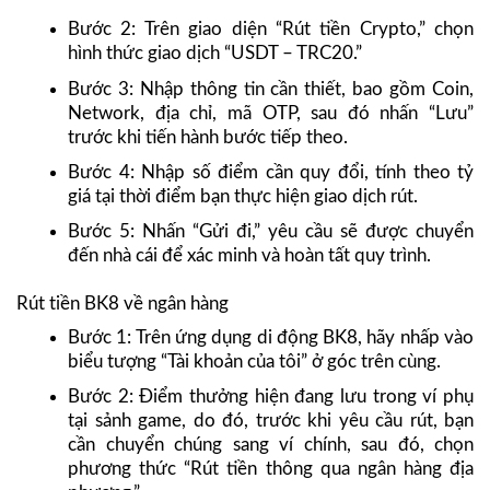
Bước 2: Trên giao diện “Rút tiền Crypto,” chọn
hình thức giao dịch “USDT – TRC20.”
Bước 3: Nhập thông tin cần thiết, bao gồm Coin,
Network, địa chỉ, mã OTP, sau đó nhấn “Lưu”
trước khi tiến hành bước tiếp theo.
Bước 4: Nhập số điểm cần quy đổi, tính theo tỷ
giá tại thời điểm bạn thực hiện giao dịch rút.
Bước 5: Nhấn “Gửi đi,” yêu cầu sẽ được chuyển
đến nhà cái để xác minh và hoàn tất quy trình.
Rút tiền BK8 về ngân hàng
Bước 1: Trên ứng dụng di động BK8, hãy nhấp vào
biểu tượng “Tài khoản của tôi” ở góc trên cùng.
Bước 2: Điểm thưởng hiện đang lưu trong ví phụ
tại sảnh game, do đó, trước khi yêu cầu rút, bạn
cần chuyển chúng sang ví chính, sau đó, chọn
phương thức “Rút tiền thông qua ngân hàng địa