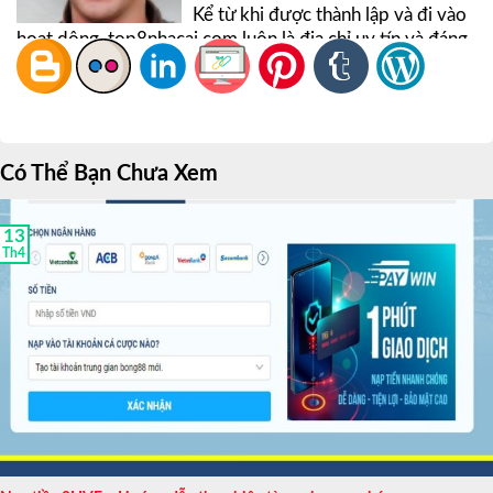
Kể từ khi được thành lập và đi vào
hoạt dộng, top8nhacai.com luôn là địa chỉ uy tín và đáng
tin cậy nên được nhiều cược thủ tin tưởng và ủng hộ.
Ngoài việc cung cấp và cập nhật những thông tin hữu ích
liên quan đến các nhà cái, trang web còn thường xuyên
thực hiện nhiều bài review, đánh giá các nhà cái uy tín
giúp chơi có thêm nhiều thông tin hữu ích trước khi tham
Có Thể Bạn Chưa Xem
gia trải nghiệm các sản phẩm giải trí tại nhà cái.
Lucas Phan
hiện đang là nhân vật giữ vai trò sáng tạo nội
13
Th4
dung chính tại top8nhacai.com. Anh có hơn 10 năm kinh
nghiệm trong việc nghiên cứu và viết bài đánh giá nhà
cái. Hiện tại, team content tại top8nhacai.com đã có hơn
10 người và chính anh là người đứng đầu giữ vai trò
trưởng nhóm, dẫn dắt và khơi nguồn cảm hứng cho cả
đội.
Hãy cùng điểm qua một vài thông tin cụ thể dưới đây để
hiểu rõ hơn về
Lucas Phan
: