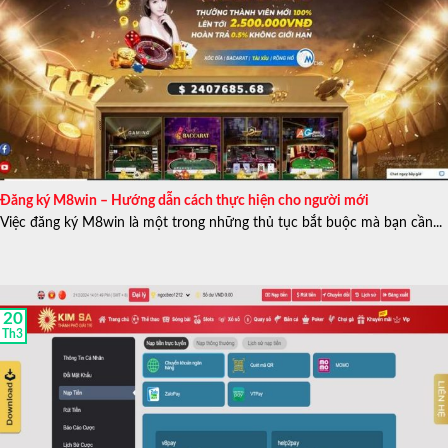
Đăng ký M8win – Hướng dẫn cách thực hiện cho người mới
Việc đăng ký M8win là một trong những thủ tục bắt buộc mà bạn cần...
20
Th3