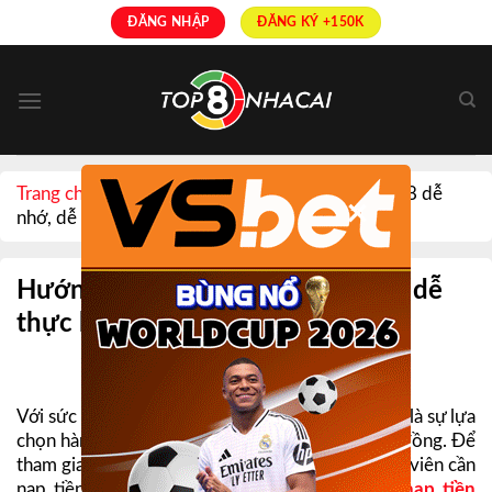
Skip
ĐĂNG NHẬP
ĐĂNG KÝ +150K
to
content
Trang chủ
»
Hướng dẫn
»
Hướng dẫn nạp tiền BK8 dễ
×
nhớ, dễ thực hiện cho tân thủ
Hướng dẫn nạp tiền BK8 dễ nhớ, dễ
thực hiện cho tân thủ
Ngày viết
03/10/2023
bởi
Lucas Phan
Với sức hấp dẫn và độ uy tín của mình BK8 đang là sự lựa
chọn hàng đầu của nhiều người chơi trong cộng đồng. Để
tham gia vào các trò chơi thú vị tại đây các thành viên cần
nạp tiền vào tài khoản của họ. Phương thức
nạp tiền