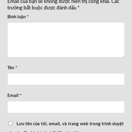
Email của bạn sẽ không được hiển thị công khai.
Các
trường bắt buộc được đánh dấu
*
Bình luận
*
Tên
*
Email
*
Lưu tên của tôi, email, và trang web trong trình duyệt