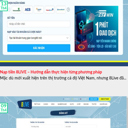
Lucas Phan
hiện đang là nhân vật giữ vai trò sáng tạo nội
13
Th4
dung chính tại top8nhacai.com. Anh có hơn 10 năm kinh
nghiệm trong việc nghiên cứu và viết bài đánh giá nhà
cái. Hiện tại, team content tại top8nhacai.com đã có hơn
10 người và chính anh là người đứng đầu giữ vai trò
trưởng nhóm, dẫn dắt và khơi nguồn cảm hứng cho cả
đội.
Hãy cùng điểm qua một vài thông tin cụ thể dưới đây để
hiểu rõ hơn về
Lucas Phan
:
Nạp tiền 8LIVE – Hướng dẫn thực hiện từng phương pháp
Lucas Phan
là ai?
Mặc dù mới xuất hiện trên thị trường cá độ Việt Nam, nhưng 8Live đã...
Họ và tên:
Lucas Phan
– Phan Anh Huy
Ngày sinh: 7/8/1988
Giới tính: Nam
09
Quê quán: TP. Hồ Chí Minh
Th4
Địa chỉ hiện tại: 98/5C Phan Văn Hân, Phường 17,
Bình Thạnh, Thành phố Hồ Chí Minh, Việt Nam.