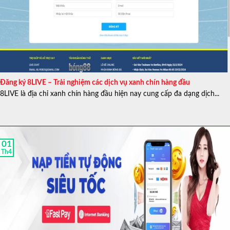
Trình độ học vấn: Đại học
Số điện thoại liên hệ: 0911 733 756
Lucas Phan
từng học và tốt nghiệp loại giỏi tại trường
Đại học Hoa Sen chuyên ngành ngôn ngữ Anh.
Đăng ký 8LIVE – Trải nghiệm các dịch vụ xanh chín hàng đầu
Anh có niềm đam mê sâu sắc với các môn thể thao, đặc
8LIVE là địa chỉ xanh chín hàng đầu hiện nay cung cấp đa dạng dịch...
biệt là bóng đá. Từ đó đã khiến anh có động lực tìm hiểu
chi tiết thông tin về chúng, ban đầu anh tìm hiểu về luật
chơi và các nhà cái uy tín.
Sau 1 thời gian tìm hiểu thì anh nhận thấy rằng không
01
Th4
phải nhà cái nào cũng uy tín như những gì mà họ quảng
cáo và không muốn những người chơi khác bị lừa nên
anh cùng các bạn của mình đã lập thành một team chuyên
nghiên cứu và viết bài đánh giá các nhà cái để giúp người
chơi có cái nhìn tổng quát nhất trước khi quyết định trải
nghiệm và tham gia các sản phẩm cá cược tại nhà cái.