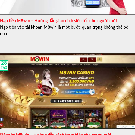
Nạp tiền M8win – Hướng dẫn giao dịch siêu tốc cho người mới
Nạp tiền vào tài khoản M8win là một bước quan trọng không thể bỏ
qua...
28
Th3