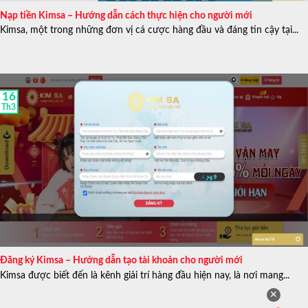
Nạp tiền Kimsa – Hướng dẫn cách thực hiện cho người mới
Kimsa, một trong những đơn vị cá cược hàng đầu và đáng tin cậy tại...
16
Th3
Đăng ký Kimsa – Hướng dẫn tạo tài khoản cho người mới
Kimsa được biết đến là kênh giải trí hàng đầu hiện nay, là nơi mang...
✕