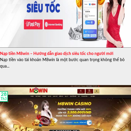
anh cùng các bạn của mình đã lập thành một team chuyên
nghiên cứu và viết bài đánh giá các nhà cái để giúp người
chơi có cái nhìn tổng quát nhất trước khi quyết định trải
nghiệm và tham gia các sản phẩm cá cược tại nhà cái.
Nạp tiền M8win – Hướng dẫn giao dịch siêu tốc cho người mới
Nạp tiền vào tài khoản M8win là một bước quan trọng không thể bỏ
qua...
28
Th3