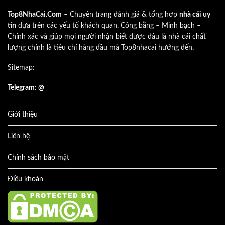
Top8NhaCai.Com
– Chuyên trang đánh giá & tổng hơp
nhà cái uy
tín
dựa trên các yếu tố khách quan. Công bằng – Minh bạch –
Chính xác và giúp mọi người nhận biết được đâu là nhà cái chất
lượng chính là tiêu chí hàng đầu mà Top8nhacai hướng đến.
Sitemap:
Telegram: @
Giới thiệu
Liên hệ
Chính sách bảo mật
Điều khoản