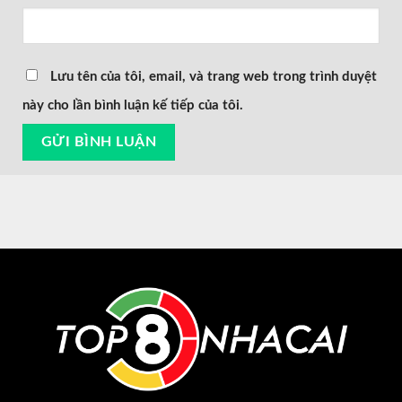
Lưu tên của tôi, email, và trang web trong trình duyệt
này cho lần bình luận kế tiếp của tôi.