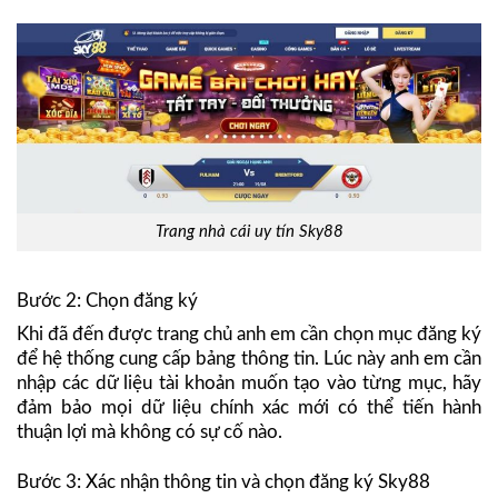
Trang nhà cái uy tín Sky88
Bước 2: Chọn đăng ký
Khi đã đến được trang chủ anh em cần chọn mục đăng ký
để hệ thống cung cấp bảng thông tin. Lúc này anh em cần
nhập các dữ liệu tài khoản muốn tạo vào từng mục, hãy
đảm bảo mọi dữ liệu chính xác mới có thể tiến hành
thuận lợi mà không có sự cố nào.
Bước 3: Xác nhận thông tin và chọn đăng ký Sky88