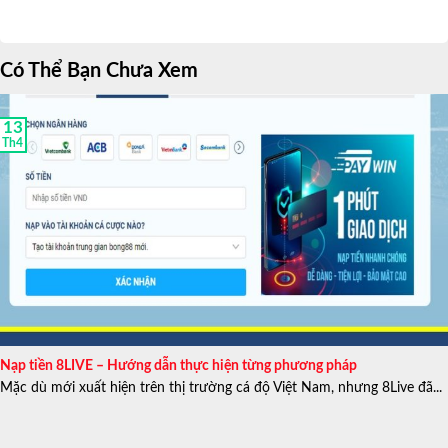
liên quan đến các nhà cái, trang web còn thường xuyên
thực hiện nhiều bài review, đánh giá các nhà cái uy tín
giúp chơi có thêm nhiều thông tin hữu ích trước khi tham
Có Thể Bạn Chưa Xem
gia trải nghiệm các sản phẩm giải trí tại nhà cái.
Lucas Phan
hiện đang là nhân vật giữ vai trò sáng tạo nội
13
Th4
dung chính tại top8nhacai.com. Anh có hơn 10 năm kinh
nghiệm trong việc nghiên cứu và viết bài đánh giá nhà
cái. Hiện tại, team content tại top8nhacai.com đã có hơn
10 người và chính anh là người đứng đầu giữ vai trò
trưởng nhóm, dẫn dắt và khơi nguồn cảm hứng cho cả
đội.
Hãy cùng điểm qua một vài thông tin cụ thể dưới đây để
hiểu rõ hơn về
Lucas Phan
:
Nạp tiền 8LIVE – Hướng dẫn thực hiện từng phương pháp
Lucas Phan
là ai?
Mặc dù mới xuất hiện trên thị trường cá độ Việt Nam, nhưng 8Live đã...
Họ và tên:
Lucas Phan
– Phan Anh Huy
Ngày sinh: 7/8/1988