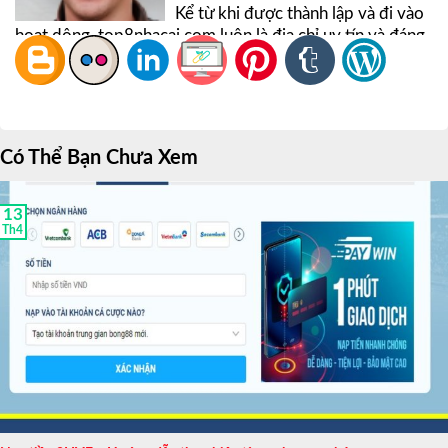
Kể từ khi được thành lập và đi vào
hoạt dộng, top8nhacai.com luôn là địa chỉ uy tín và đáng
tin cậy nên được nhiều cược thủ tin tưởng và ủng hộ.
Ngoài việc cung cấp và cập nhật những thông tin hữu ích
liên quan đến các nhà cái, trang web còn thường xuyên
thực hiện nhiều bài review, đánh giá các nhà cái uy tín
giúp chơi có thêm nhiều thông tin hữu ích trước khi tham
Có Thể Bạn Chưa Xem
gia trải nghiệm các sản phẩm giải trí tại nhà cái.
Lucas Phan
hiện đang là nhân vật giữ vai trò sáng tạo nội
13
Th4
dung chính tại top8nhacai.com. Anh có hơn 10 năm kinh
nghiệm trong việc nghiên cứu và viết bài đánh giá nhà
cái. Hiện tại, team content tại top8nhacai.com đã có hơn
10 người và chính anh là người đứng đầu giữ vai trò
trưởng nhóm, dẫn dắt và khơi nguồn cảm hứng cho cả
đội.
Hãy cùng điểm qua một vài thông tin cụ thể dưới đây để
hiểu rõ hơn về
Lucas Phan
: