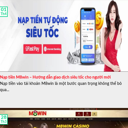
Sau 1 thời gian tìm hiểu thì anh nhận thấy rằng không
01
Th4
phải nhà cái nào cũng uy tín như những gì mà họ quảng
cáo và không muốn những người chơi khác bị lừa nên
anh cùng các bạn của mình đã lập thành một team chuyên
nghiên cứu và viết bài đánh giá các nhà cái để giúp người
chơi có cái nhìn tổng quát nhất trước khi quyết định trải
nghiệm và tham gia các sản phẩm cá cược tại nhà cái.
Nạp tiền M8win – Hướng dẫn giao dịch siêu tốc cho người mới
Nạp tiền vào tài khoản M8win là một bước quan trọng không thể bỏ
qua...
28
Th3