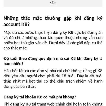
nắm
Những thắc mắc thường gặp khi đăng ký
account K8?
Mặc dù các bước thực hiện
đăng ký K8
cực kỳ đơn giản
và đó chỉ là những thao tác quen thuộc nhưng vẫn còn
nhiều bet thủ gặp vấn đề. Dưới đây là các giải đáp cụ thể
cho thắc mắc:
Độ tuổi theo đúng quy định nhà cái K8 khi đăng ký là
bao nhiêu?
Hầu hết tất cả các đơn vị nhà cái chứ không riêng gì K8
đều yêu cầu người chơi phải đủ 18 tuổi. Đây là độ tuổi
thấp nhất mà bet thủ có thể chịu trách nhiệm về hành
động của bản thân.
Đăng ký tài khoản K8 có mất phí không?
Khi
đăng ký K8
tại trang web chính chủ hoàn toàn không