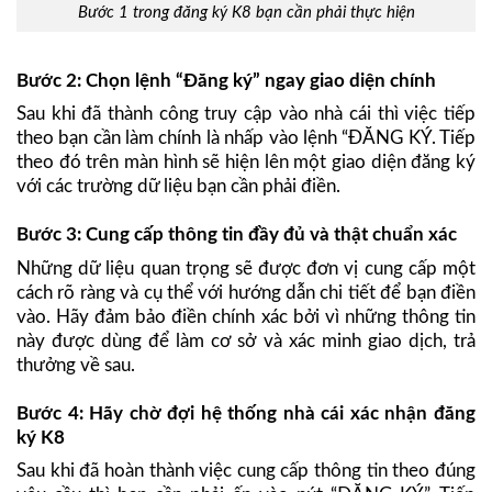
Bước 1 trong đăng ký K8 bạn cần phải thực hiện
Bước 2: Chọn lệnh “Đăng ký” ngay giao diện chính
Sau khi đã thành công truy cập vào nhà cái thì việc tiếp
theo bạn cần làm chính là nhấp vào lệnh “ĐĂNG KÝ. Tiếp
theo đó trên màn hình sẽ hiện lên một giao diện đăng ký
với các trường dữ liệu bạn cần phải điền.
Bước 3: Cung cấp thông tin đầy đủ và thật chuẩn xác
Những dữ liệu quan trọng sẽ được đơn vị cung cấp một
cách rõ ràng và cụ thể với hướng dẫn chi tiết để bạn điền
vào. Hãy đảm bảo điền chính xác bởi vì những thông tin
này được dùng để làm cơ sở và xác minh giao dịch, trả
thưởng về sau.
Bước 4: Hãy chờ đợi hệ thống nhà cái xác nhận đăng
ký K8
Sau khi đã hoàn thành việc cung cấp thông tin theo đúng