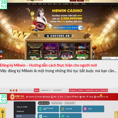
28
Th3
Đăng ký M8win – Hướng dẫn cách thực hiện cho người mới
Việc đăng ký M8win là một trong những thủ tục bắt buộc mà bạn cần...
20
Th3