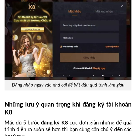
Đăng nhập ngay vào nhà cái để bắt đầu quá trình làm giàu
Những lưu ý quan trọng khi đăng ký tài khoản
K8
Mặc dù 5 bước
đăng ký K8
cực đơn giản nhưng để quá
trình diễn ra suôn sẻ hơn thì bạn cùng cần chú ý đến các