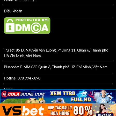
Chính sách bảo mật
Điều khoản
Trụ sở: 85 Đ. Nguyễn Văn Luông, Phường 11, Quận 6, Thành phố
Hồ Chí Minh, Việt Nam.
Pluscode: PJMM+VG Quận 6, Thành phố Hồ Chí Minh, Việt Nam
Hotline: 098 994 6890
Email:
×
×
×
Copyright 2025 © Top8nhacai.com