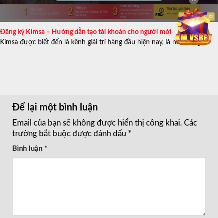
Đăng ký Kimsa – Hướng dẫn tạo tài khoản cho người mới
Kimsa được biết đến là kênh giải trí hàng đầu hiện nay, là nơi mang...
Để lại một bình luận
Email của bạn sẽ không được hiển thị công khai.
Các
trường bắt buộc được đánh dấu
*
Bình luận
*