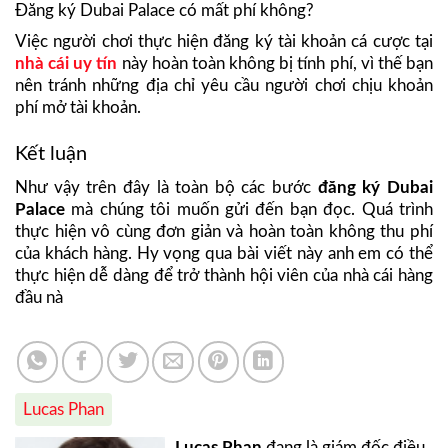
Đăng ký Dubai Palace có mất phí không?
Việc người chơi thực hiện đăng ký tài khoản cá cược tại
nhà cái uy tín
này hoàn toàn không bị tính phí, vì thế bạn
nên tránh những địa chỉ yêu cầu người chơi chịu khoản
phí mở tài khoản.
Kết luận
Như vậy trên đây là toàn bộ các bước
đăng ký Dubai
Palace
mà chúng tôi muốn gửi đến bạn đọc. Quá trình
thực hiện vô cùng đơn giản và hoàn toàn không thu phí
của khách hàng. Hy vọng qua bài viết này anh em có thể
thực hiện dễ dàng để trở thành hội viên của nhà cái hàng
đầu nà
Lucas Phan
Lucas Phan
đang là giám đốc điều