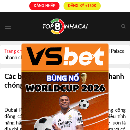
Skip
ĐĂNG NHẬP
ĐĂNG KÝ +150K
to
content
Trang chủ
»
Hướng dẫn
»
Các bước đăng ký Dubai Palace
×
nhanh chóng và dễ thực hiện
Các bước đăng ký Dubai Palace nhanh
chóng và dễ thực hiện
Ngày viết
09/09/2023
bởi
Lucas Phan
Dubai Palace nổi tiếng là nhà cái hàng đầu trong cộng
đồng cá cược trực tuyến, đơn vị mang đến nhiều tính
năng hấp dẫn và uy tín đã được chúng minh. Đây luôn là
địa chỉ giải trí hàng đầu được nhiều người quan tâm và có