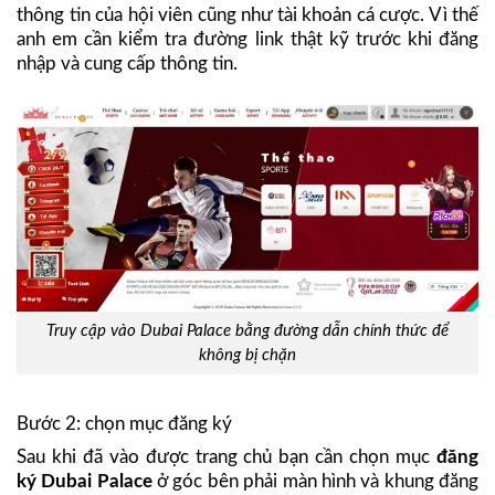
thông tin của hội viên cũng như tài khoản cá cược. Vì thế
anh em cần kiểm tra đường link thật kỹ trước khi đăng
nhập và cung cấp thông tin.
Truy cập vào Dubai Palace bằng đường dẫn chính thức để
không bị chặn
Bước 2: chọn mục đăng ký
Sau khi đã vào được trang chủ bạn cần chọn mục
đăng
ký Dubai Palace
ở góc bên phải màn hình và khung đăng