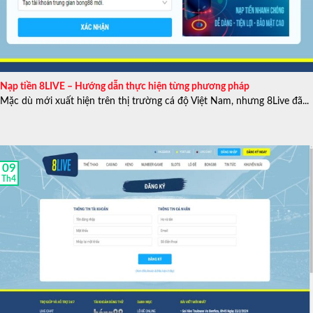
đội.
Hãy cùng điểm qua một vài thông tin cụ thể dưới đây để
hiểu rõ hơn về
Lucas Phan
:
Nạp tiền 8LIVE – Hướng dẫn thực hiện từng phương pháp
Lucas Phan
là ai?
Mặc dù mới xuất hiện trên thị trường cá độ Việt Nam, nhưng 8Live đã...
Họ và tên:
Lucas Phan
– Phan Anh Huy
Ngày sinh: 7/8/1988
Giới tính: Nam
09
Quê quán: TP. Hồ Chí Minh
Th4
Địa chỉ hiện tại: 98/5C Phan Văn Hân, Phường 17,
Bình Thạnh, Thành phố Hồ Chí Minh, Việt Nam.
Trình độ học vấn: Đại học
Số điện thoại liên hệ: 0911 733 756
Lucas Phan
từng học và tốt nghiệp loại giỏi tại trường
Đại học Hoa Sen chuyên ngành ngôn ngữ Anh.