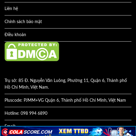
Liên hệ
Chính sách bảo mật
Điều khoản
Trụ sở: 85 Đ. Nguyễn Văn Luông, Phường 11, Quận 6, Thành phố
Hồ Chí Minh, Việt Nam.
Pluscode: PJMM+VG Quận 6, Thành phố Hồ Chí Minh, Việt Nam
Hotline: 098 994 6890
Email: