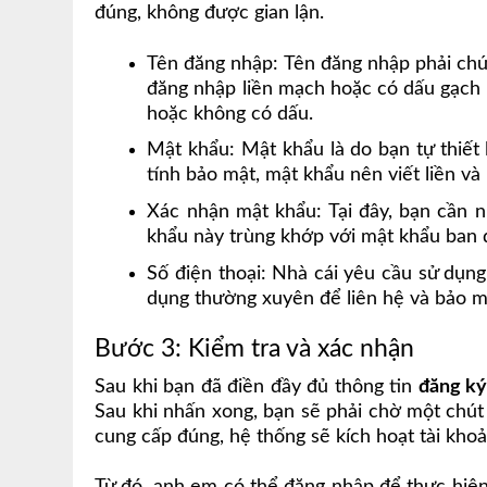
đúng, không được gian lận.
Tên đăng nhập: Tên đăng nhập phải chứ
đăng nhập liền mạch hoặc có dấu gạch 
hoặc không có dấu.
Mật khẩu: Mật khẩu là do bạn tự thiết
tính bảo mật, mật khẩu nên viết liền và
Xác nhận mật khẩu: Tại đây, bạn cần n
khẩu này trùng khớp với mật khẩu ban 
Số điện thoại: Nhà cái yêu cầu sử dụng
dụng thường xuyên để liên hệ và bảo m
Bước 3: Kiểm tra và xác nhận
Sau khi bạn đã điền đầy đủ thông tin
đăng ký
Sau khi nhấn xong, bạn sẽ phải chờ một chút
cung cấp đúng, hệ thống sẽ kích hoạt tài kho