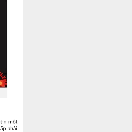
 tin một
cấp phải