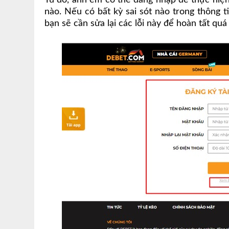
Từ đó, anh em có thể đăng nhập để thực hiện 
nào. Nếu có bất kỳ sai sót nào trong thông t
bạn sẽ cần sửa lại các lỗi này để hoàn tất quá 