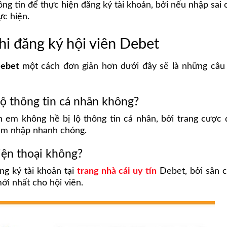
ng tin để thực hiện đăng ký tài khoản, bởi nếu nhập sai 
ực hiện.
i đăng ký hội viên Debet
Debet
một cách đơn giản hơn dưới đây sẽ là những câu h
lộ thông tin cá nhân không?
h em không hề bị lộ thông tin cá nhân, bởi trang cược 
xâm nhập nhanh chóng.
iện thoại không?
ng ký tài khoản tại
trang nhà cái uy tín
Debet, bởi sân c
ới nhất cho hội viên.