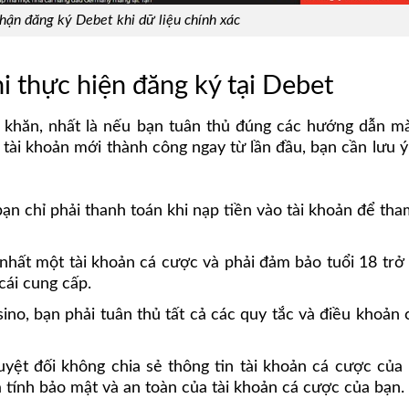
hận đăng ký Debet khi dữ liệu chính xác
i thực hiện đăng ký tại Debet
khăn, nhất là nếu bạn tuân thủ đúng các hướng dẫn m
ạo tài khoản mới thành công ngay từ lần đầu, bạn cần lưu 
bạn chỉ phải thanh toán khi nạp tiền vào tài khoản để tha
hất một tài khoản cá cược và phải đảm bảo tuổi 18 trở 
cái cung cấp.
ino, bạn phải tuân thủ tất cả các quy tắc và điều khoản
uyệt đối không chia sẻ thông tin tài khoản cá cược của
a tính bảo mật và an toàn của tài khoản cá cược của bạn.