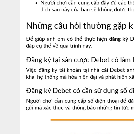
Người chơi cần cung cấp đầy đủ các thô
dịch sau này của bạn sẽ không được th
Những câu hỏi thường gặp kh
Để giúp anh em có thể thực hiện
đăng ký 
đáp cụ thể về quá trình này.
Đăng ký tại sàn cược Debet có làm 
Việc đăng ký tài khoản tại nhà cái Debet an
khai hệ thống mã hóa hiện đại và phát hiện 
Đăng ký Debet có cần sử dụng số đ
Người chơi cần cung cấp số điện thoại để đă
gửi mã xác thực và thông báo những tin tức m