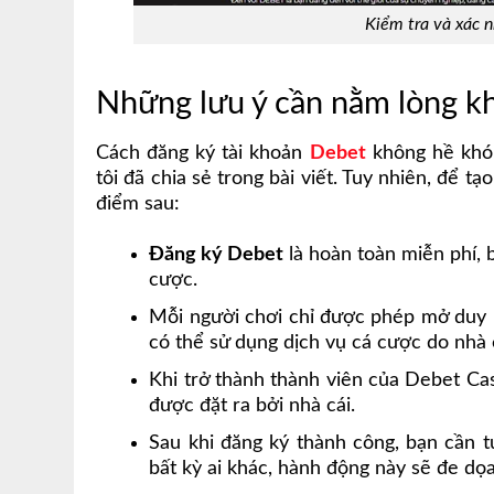
Kiểm tra và xác n
Những lưu ý cần nằm lòng kh
Cách đăng ký tài khoản
Debet
không hề khó 
tôi đã chia sẻ trong bài viết. Tuy nhiên, để t
điểm sau:
Đăng ký Debet
là hoàn toàn miễn phí, 
cược.
Mỗi người chơi chỉ được phép mở duy n
có thể sử dụng dịch vụ cá cược do nhà 
Khi trở thành thành viên của Debet Cas
được đặt ra bởi nhà cái.
Sau khi đăng ký thành công, bạn cần t
bất kỳ ai khác, hành động này sẽ đe dọ