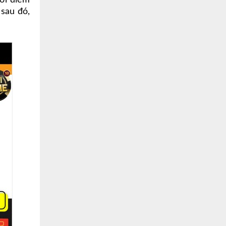
hời điểm
 sau đó,