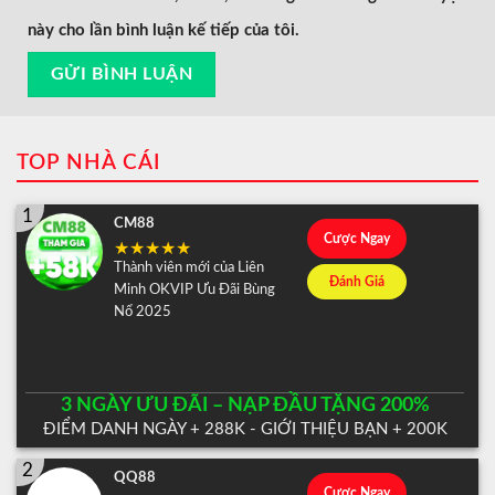
này cho lần bình luận kế tiếp của tôi.
TOP NHÀ CÁI
1
CM88
Cược Ngay
Thành viên mới của Liên
Đánh Giá
Minh OKVIP Ưu Đãi Bùng
Nổ 2025
3 NGÀY ƯU ĐÃI – NẠP ĐẦU TẶNG 200%
ĐIỂM DANH NGÀY + 288K - GIỚI THIỆU BẠN + 200K
2
QQ88
Cược Ngay