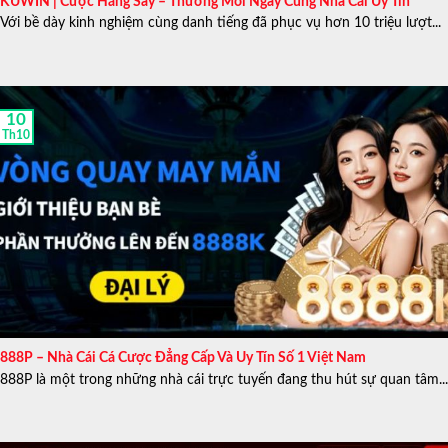
KUWIN | Cược Hăng Say – Thưởng Mỗi Ngày Cùng Nhà Cái Uy Tín
Với bề dày kinh nghiệm cùng danh tiếng đã phục vụ hơn 10 triệu lượt...
10
Th10
888P – Nhà Cái Cá Cược Đẳng Cấp Và Uy Tín Số 1 Việt Nam
888P là một trong những nhà cái trực tuyến đang thu hút sự quan tâm...