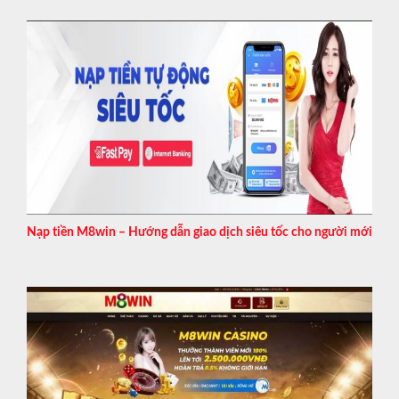
Nạp tiền M8win – Hướng dẫn giao dịch siêu tốc cho người mới