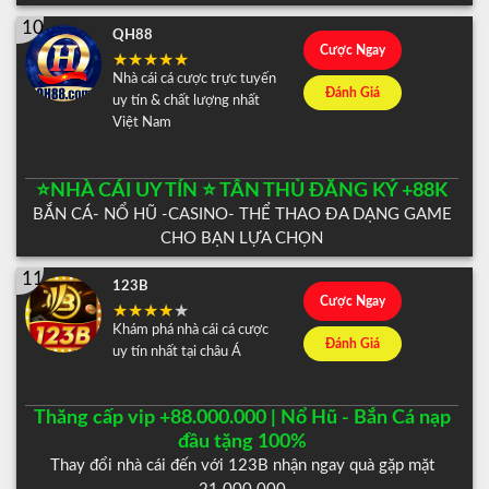
10
QH88
Cược Ngay
Nhà cái cá cược trực tuyến
Đánh Giá
uy tín & chất lượng nhất
Việt Nam
⭐️NHÀ CÁI UY TÍN ⭐️ TÂN THỦ ĐĂNG KÝ +88K
BẮN CÁ- NỔ HŨ -CASINO- THỂ THAO ĐA DẠNG GAME
CHO BẠN LỰA CHỌN
11
123B
Cược Ngay
Khám phá nhà cái cá cược
Đánh Giá
uy tín nhất tại châu Á
Thăng cấp vip +88.000.000 | Nổ Hũ - Bắn Cá nạp
đầu tặng 100%
Thay đổi nhà cái đến với 123B nhận ngay quà gặp mặt