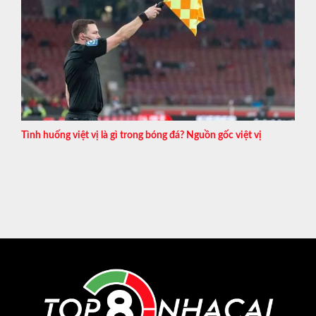
Tình huống việt vị là gì trong bóng đá? Nguồn gốc việt vị