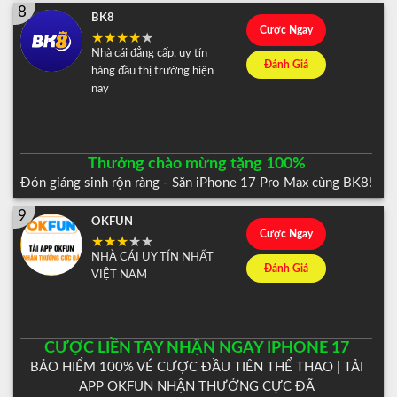
8
BK8
Cược Ngay
Nhà cái đẳng cấp, uy tín
Đánh Giá
hàng đầu thị trường hiện
nay
Thưởng chào mừng tặng 100%
Đón giáng sinh rộn ràng - Săn iPhone 17 Pro Max cùng BK8!
9
OKFUN
Cược Ngay
NHÀ CÁI UY TÍN NHẤT
Đánh Giá
VIỆT NAM
CƯỢC LIỀN TAY NHẬN NGAY IPHONE 17
BẢO HIỂM 100% VÉ CƯỢC ĐẦU TIÊN THỂ THAO | TẢI
APP OKFUN NHẬN THƯỞNG CỰC ĐÃ