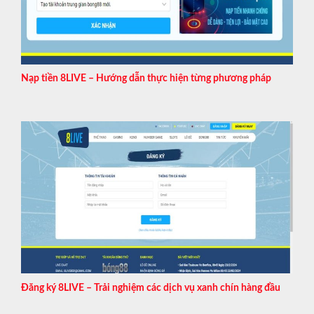
Nạp tiền 8LIVE – Hướng dẫn thực hiện từng phương pháp
Đăng ký 8LIVE – Trải nghiệm các dịch vụ xanh chín hàng đầu