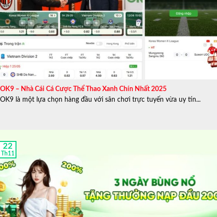
Trình độ học vấn: Đại học
Số điện thoại liên hệ: 0911 733 756
Lucas Phan
từng học và tốt nghiệp loại giỏi tại trường
Đại học Hoa Sen chuyên ngành ngôn ngữ Anh.
Anh có niềm đam mê sâu sắc với các môn thể thao, đặc
OK9 – Nhà Cái Cá Cược Thể Thao Xanh Chín Nhất 2025
biệt là bóng đá. Từ đó đã khiến anh có động lực tìm hiểu
OK9 là một lựa chọn hàng đầu với sân chơi trực tuyến vừa uy tín...
chi tiết thông tin về chúng, ban đầu anh tìm hiểu về luật
chơi và các nhà cái uy tín.
Sau 1 thời gian tìm hiểu thì anh nhận thấy rằng không
phải nhà cái nào cũng uy tín như những gì mà họ quảng
22
Th11
cáo và không muốn những người chơi khác bị lừa nên
anh cùng các bạn của mình đã lập thành một team chuyên
nghiên cứu và viết bài đánh giá các nhà cái để giúp người
chơi có cái nhìn tổng quát nhất trước khi quyết định trải
nghiệm và tham gia các sản phẩm cá cược tại nhà cái.