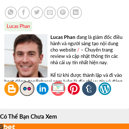
Lucas Phan
Lucas Phan
đang là giám đốc điều
hành và người sáng tạo nội dung
cho website
/
– Chuyên trang
review và cập nhật thông tin các
nhà cái uy tín nhất hiện nay.
Kể từ khi được thành lập và đi vào
hoạt dộng, top8nhacai.com luôn là địa chỉ uy tín và đáng
tin cậy nên được nhiều cược thủ tin tưởng và ủng hộ.
Ngoài việc cung cấp và cập nhật những thông tin hữu ích
liên quan đến các nhà cái, trang web còn thường xuyên
thực hiện nhiều bài review, đánh giá các nhà cái uy tín
giúp chơi có thêm nhiều thông tin hữu ích trước khi tham
Có Thể Bạn Chưa Xem
gia trải nghiệm các sản phẩm giải trí tại nhà cái.