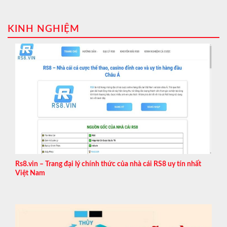
KINH NGHIỆM
Rs8.vin – Trang đại lý chính thức của nhà cái RS8 uy tín nhất
Việt Nam