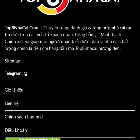
Top8NhaCai.Com
– Chuyên trang đánh giá & tổng hơp
nhà cái uy
tín
dựa trên các yếu tố khách quan. Công bằng – Minh bạch –
Chính xác và giúp mọi người nhận biết được đâu là nhà cái chất
lượng chính là tiêu chí hàng đầu mà Top8nhacai hướng đến.
Sitemap:
Telegram: @
Giới thiệu
Liên hệ
Chính sách bảo mật
Điều khoản