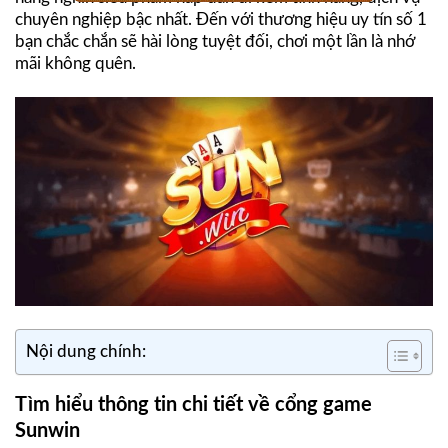
chuyên nghiệp bậc nhất. Đến với thương hiệu uy tín số 1
bạn chắc chắn sẽ hài lòng tuyệt đối, chơi một lần là nhớ
mãi không quên.
Nội dung chính:
Tìm hiểu thông tin chi tiết về cổng game
Sunwin