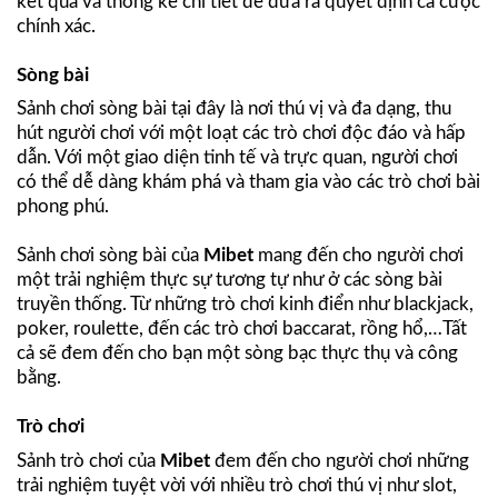
kết quả và thống kê chi tiết để đưa ra quyết định cá cược
chính xác.
Sòng bài
Sảnh chơi sòng bài tại đây là nơi thú vị và đa dạng, thu
hút người chơi với một loạt các trò chơi độc đáo và hấp
dẫn. Với một giao diện tinh tế và trực quan, người chơi
có thể dễ dàng khám phá và tham gia vào các trò chơi bài
phong phú.
Sảnh chơi sòng bài của
Mibet
mang đến cho người chơi
một trải nghiệm thực sự tương tự như ở các sòng bài
truyền thống. Từ những trò chơi kinh điển như blackjack,
poker, roulette, đến các trò chơi baccarat, rồng hổ,…Tất
cả sẽ đem đến cho bạn một sòng bạc thực thụ và công
bằng.
Trò chơi
Sảnh trò chơi của
Mibet
đem đến cho người chơi những
trải nghiệm tuyệt vời với nhiều trò chơi thú vị như slot,