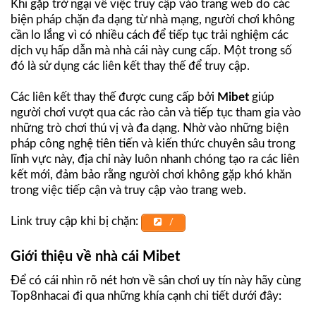
Khi gặp trở ngại về việc truy cập vào trang web do các
biện pháp chặn đa dạng từ nhà mạng, người chơi không
cần lo lắng vì có nhiều cách để tiếp tục trải nghiệm các
dịch vụ hấp dẫn mà nhà cái này cung cấp. Một trong số
đó là sử dụng các liên kết thay thế để truy cập.
Các liên kết thay thế được cung cấp bởi
Mibet
giúp
người chơi vượt qua các rào cản và tiếp tục tham gia vào
những trò chơi thú vị và đa dạng. Nhờ vào những biện
pháp công nghệ tiên tiến và kiến thức chuyên sâu trong
lĩnh vực này, địa chỉ này luôn nhanh chóng tạo ra các liên
kết mới, đảm bảo rằng người chơi không gặp khó khăn
trong việc tiếp cận và truy cập vào trang web.
Link truy cập khi bị chặn:
/
Giới thiệu về nhà cái Mibet
Để có cái nhìn rõ nét hơn về sân chơi uy tín này hãy cùng
Top8nhacai đi qua những khía cạnh chi tiết dưới đây: