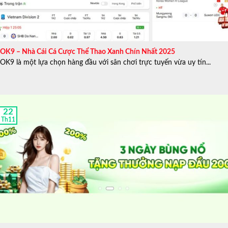
Lucas Phan
từng học và tốt nghiệp loại giỏi tại trường
Đại học Hoa Sen chuyên ngành ngôn ngữ Anh.
Anh có niềm đam mê sâu sắc với các môn thể thao, đặc
OK9 – Nhà Cái Cá Cược Thể Thao Xanh Chín Nhất 2025
biệt là bóng đá. Từ đó đã khiến anh có động lực tìm hiểu
OK9 là một lựa chọn hàng đầu với sân chơi trực tuyến vừa uy tín...
chi tiết thông tin về chúng, ban đầu anh tìm hiểu về luật
chơi và các nhà cái uy tín.
Sau 1 thời gian tìm hiểu thì anh nhận thấy rằng không
phải nhà cái nào cũng uy tín như những gì mà họ quảng
22
Th11
cáo và không muốn những người chơi khác bị lừa nên
anh cùng các bạn của mình đã lập thành một team chuyên
nghiên cứu và viết bài đánh giá các nhà cái để giúp người
chơi có cái nhìn tổng quát nhất trước khi quyết định trải
nghiệm và tham gia các sản phẩm cá cược tại nhà cái.