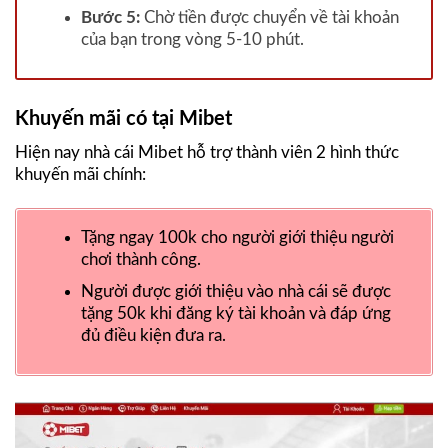
Bước 5:
Chờ tiền được chuyển về tài khoản
của bạn trong vòng 5-10 phút.
Khuyến mãi có tại Mibet
Hiện nay nhà cái Mibet hỗ trợ thành viên 2 hình thức
khuyến mãi chính:
Tặng ngay 100k cho người giới thiệu người
chơi thành công.
Người được giới thiệu vào nhà cái sẽ được
tặng 50k khi đăng ký tài khoản và đáp ứng
đủ điều kiện đưa ra.