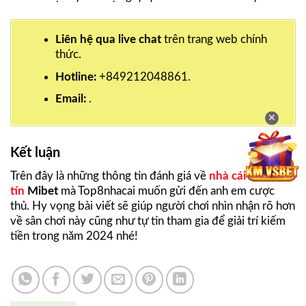
Liên hệ qua live chat
trên trang web chính
thức.
Hotline:
+849212048861.
Email:
.
✕
Kết luận
Trên đây là những thông tin đánh giá về
nhà cái uy
tín
Mibet
mà Top8nhacai muốn gửi đến anh em cược
thủ. Hy vọng bài viết sẽ giúp người chơi nhìn nhận rõ hơn
về sân chơi này cũng như tự tin tham gia để giải trí kiếm
tiền trong năm 2024 nhé!