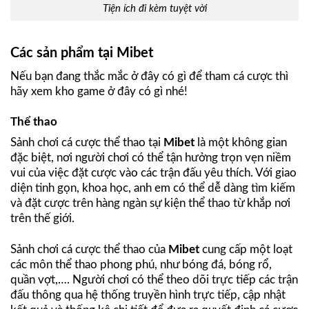
Tiện ích đi kèm tuyệt vời
Các sản phẩm tại Mibet
Nếu bạn đang thắc mắc ở đây có gì để tham cá cược thì
hãy xem kho game ở đây có gì nhé!
Thể thao
Sảnh chơi cá cược thể thao tại
Mibet
là một không gian
đặc biệt, nơi người chơi có thể tận hưởng trọn vẹn niềm
vui của việc đặt cược vào các trận đấu yêu thích. Với giao
diện tinh gọn, khoa học, anh em có thể dễ dàng tìm kiếm
và đặt cược trên hàng ngàn sự kiện thể thao từ khắp nơi
trên thế giới.
Sảnh chơi cá cược thể thao của
Mibet
cung cấp một loạt
các môn thể thao phong phú, như bóng đá, bóng rổ,
quần vợt,…. Người chơi có thể theo dõi trực tiếp các trận
đấu thông qua hệ thống truyền hình trực tiếp, cập nhật