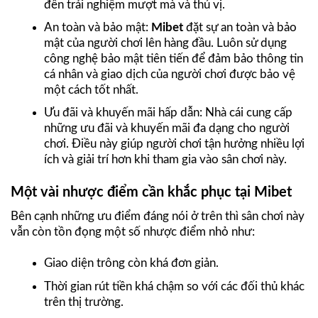
đến trải nghiệm mượt mà và thú vị.
An toàn và bảo mật:
Mibet
đặt sự an toàn và bảo
mật của người chơi lên hàng đầu. Luôn sử dụng
công nghệ bảo mật tiên tiến để đảm bảo thông tin
cá nhân và giao dịch của người chơi được bảo vệ
một cách tốt nhất.
Ưu đãi và khuyến mãi hấp dẫn: Nhà cái cung cấp
những ưu đãi và khuyến mãi đa dạng cho người
chơi. Điều này giúp người chơi tận hưởng nhiều lợi
ích và giải trí hơn khi tham gia vào sân chơi này.
Một vài nhược điểm cần khắc phục tại Mibet
Bên cạnh những ưu điểm đáng nói ở trên thì sân chơi này
vẫn còn tồn đọng một số nhược điểm nhỏ như:
Giao diện trông còn khá đơn giản.
Thời gian rút tiền khá chậm so với các đối thủ khác
trên thị trường.