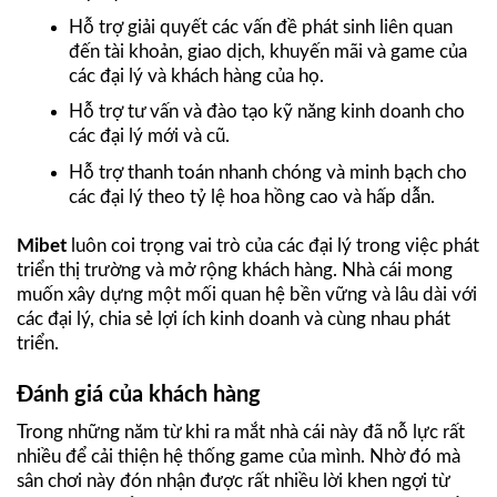
Hỗ trợ giải quyết các vấn đề phát sinh liên quan
đến tài khoản, giao dịch, khuyến mãi và game của
các đại lý và khách hàng của họ.
Hỗ trợ tư vấn và đào tạo kỹ năng kinh doanh cho
các đại lý mới và cũ.
Hỗ trợ thanh toán nhanh chóng và minh bạch cho
các đại lý theo tỷ lệ hoa hồng cao và hấp dẫn.
Mibet
luôn coi trọng vai trò của các đại lý trong việc phát
triển thị trường và mở rộng khách hàng. Nhà cái mong
muốn xây dựng một mối quan hệ bền vững và lâu dài với
các đại lý, chia sẻ lợi ích kinh doanh và cùng nhau phát
triển.
Đánh giá của khách hàng
Trong những năm từ khi ra mắt nhà cái này đã nỗ lực rất
nhiều để cải thiện hệ thống game của mình. Nhờ đó mà
sân chơi này đón nhận được rất nhiều lời khen ngợi từ