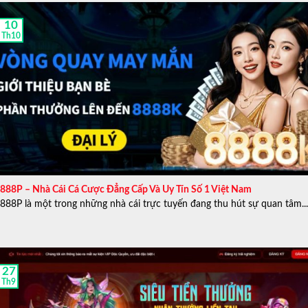
10
Th10
888P – Nhà Cái Cá Cược Đẳng Cấp Và Uy Tín Số 1 Việt Nam
888P là một trong những nhà cái trực tuyến đang thu hút sự quan tâm...
27
Th9