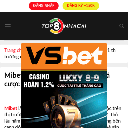
Skip
ĐĂNG NHẬP
ĐĂNG KÝ +150K
to
content
Trang chủ
»
Đánh giá nhà cái
»
Mibet – Nhà cái số 1 thị
×
trường cá cược Việt Nam năm 2024
Mibet – Nhà cái số 1 thị trường cá
cược Việt Nam năm 2024
Ngày viết
15/06/2023
bởi
Lucas Phan
Mibet
là một trong những cái tên khá là quen thuộc trên
thị trường cá cược Việt Nam. Nếu bạn là một cược thủ
lâu năm thì địa chỉ này đã không còn xa lạ gì. Nhưng bên
cạnh đó vẫn còn khá nhiều tân thủ chưa hiểu hết về sân