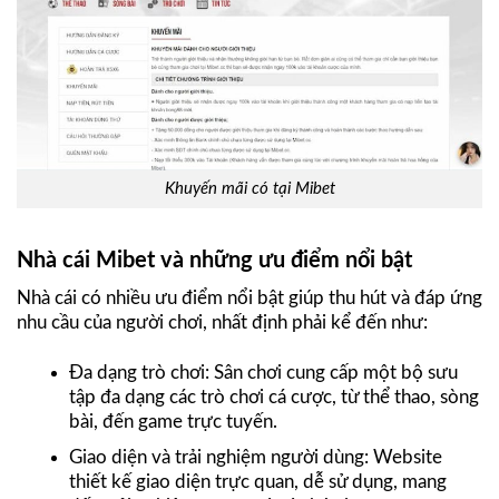
Khuyến mãi có tại Mibet
Nhà cái Mibet và những ưu điểm nổi bật
Nhà cái có nhiều ưu điểm nổi bật giúp thu hút và đáp ứng
nhu cầu của người chơi, nhất định phải kể đến như:
Đa dạng trò chơi: Sân chơi cung cấp một bộ sưu
tập đa dạng các trò chơi cá cược, từ thể thao, sòng
bài, đến game trực tuyến.
Giao diện và trải nghiệm người dùng: Website
thiết kế giao diện trực quan, dễ sử dụng, mang