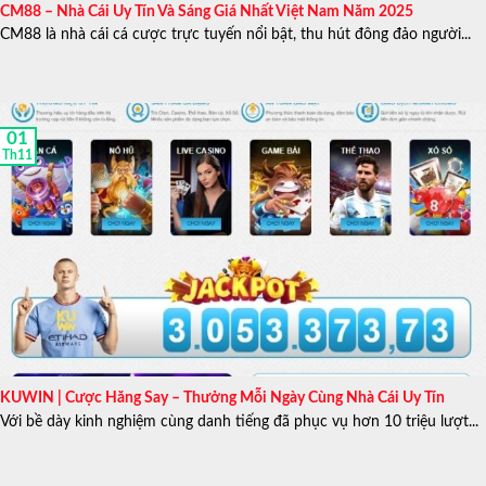
CM88 – Nhà Cái Uy Tín Và Sáng Giá Nhất Việt Nam Năm 2025
CM88 là nhà cái cá cược trực tuyến nổi bật, thu hút đông đảo người...
01
Th11
KUWIN | Cược Hăng Say – Thưởng Mỗi Ngày Cùng Nhà Cái Uy Tín
Với bề dày kinh nghiệm cùng danh tiếng đã phục vụ hơn 10 triệu lượt...