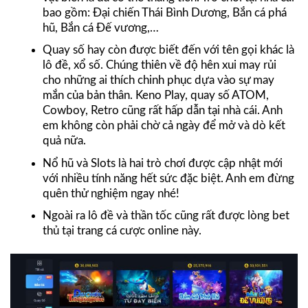
bao gồm: Đại chiến Thái Bình Dương, Bắn cá phá
hũ, Bắn cá Đế vương,…
Quay số hay còn được biết đến với tên gọi khác là
lô đề, xổ số. Chúng thiên về độ hên xui may rủi
cho những ai thích chinh phục dựa vào sự may
mắn của bản thân. Keno Play, quay số ATOM,
Cowboy, Retro cũng rất hấp dẫn tại nhà cái. Anh
em không còn phải chờ cả ngày để mở và dò kết
quả nữa.
Nổ hũ và Slots là hai trò chơi được cập nhật mới
với nhiều tính năng hết sức đặc biệt. Anh em đừng
quên thử nghiệm ngay nhé!
Ngoài ra lô đề và thần tốc cũng rất được lòng bet
thủ tại trang cá cược online này.