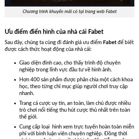
Chương trình khuyến mãi có tại trang web Fabet
Ưu điểm điển hình của nhà cái Fabet
Sau đây, chúng ta cùng đi đánh giá ưu điểm
Fabet
để biết
được cách thức hoạt động của nhà cái:
Giao diện đỉnh cao, cho thấy trình độ chuyên
nghiệp trong lĩnh vực đầu tư về hình ảnh.
Hơn 400 sản phẩm được phân chia một cách khoa
học, theo từng chỉ mục giúp người chơi truy cập
nhanh.
Trang cá cược uy tín, an toàn, làm chủ được nhiều
trò chơi nổi tiếng thu hút cược thủ nhất trên toàn
thế giới.
Cung cấp loại hình xem trực tuyến hoàn toàn miễn
phí với bình luận viên chuyên nghiệp. Đồng thời