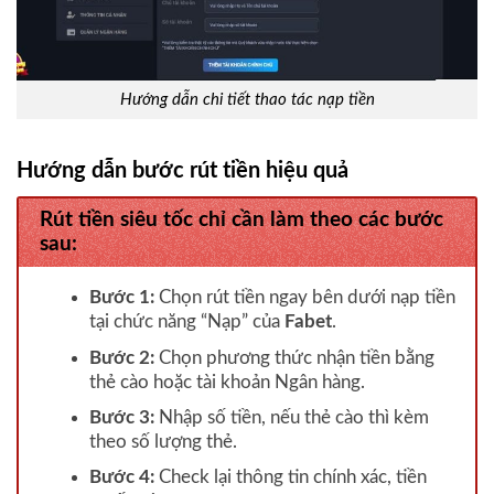
Hướng dẫn chi tiết thao tác nạp tiền
Hướng dẫn bước rút tiền hiệu quả
Rút tiền siêu tốc chỉ cần làm theo các bước
sau:
Bước 1:
Chọn rút tiền ngay bên dưới nạp tiền
tại chức năng “Nạp” của
Fabet
.
Bước 2:
Chọn phương thức nhận tiền bằng
thẻ cào hoặc tài khoản Ngân hàng.
Bước 3:
Nhập số tiền, nếu thẻ cào thì kèm
theo số lượng thẻ.
Bước 4:
Check lại thông tin chính xác, tiền