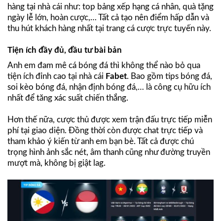
hàng tại nhà cái như: top bảng xếp hạng cá nhân, quà tặng
ngày lễ lớn, hoàn cược,… Tất cả tạo nên điểm hấp dẫn và
thu hút khách hàng nhất tại trang cá cược trực tuyến này.
Tiện ích đầy đủ, đầu tư bài bản
Anh em đam mê cá bóng đá thì không thể nào bỏ qua
tiện ích đỉnh cao tại nhà cái
Fabet
. Bao gồm tips bóng đá,
soi kèo bóng đá, nhận định bóng đá,… là công cụ hữu ích
nhất để tăng xác suất chiến thắng.
Hơn thế nữa, cược thủ được xem trận đấu trực tiếp miễn
phí tại giao diện. Đồng thời còn được chat trực tiếp và
tham khảo ý kiến từ anh em bạn bè. Tất cả được chú
trọng hình ảnh sắc nét, âm thanh cũng như đường truyền
mượt mà, không bị giật lag.