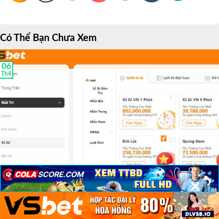
liên quan đến các nhà cái, trang web còn thường xuyên
thực hiện nhiều bài review, đánh giá các nhà cái uy tín
giúp chơi có thêm nhiều thông tin hữu ích trước khi tham
Có Thể Bạn Chưa Xem
gia trải nghiệm các sản phẩm giải trí tại nhà cái.
Lucas Phan
hiện đang là nhân vật giữ vai trò sáng tạo nội
06
dung chính tại top8nhacai.com. Anh có hơn 10 năm kinh
Th4
nghiệm trong việc nghiên cứu và viết bài đánh giá nhà
cái. Hiện tại, team content tại top8nhacai.com đã có hơn
10 người và chính anh là người đứng đầu giữ vai trò
trưởng nhóm, dẫn dắt và khơi nguồn cảm hứng cho cả
đội.
Hãy cùng điểm qua một vài thông tin cụ thể dưới đây để
hiểu rõ hơn về
Lucas Phan
:
×
×
×
VSBET – Nhà Cái Được Game Thủ Yêu Thích Nhất Năm 2025
Lucas Phan
là ai?
Giữa hàng trăm cái tên xuất hiện mỗi ngày, VSBET đã chứng minh được
Họ và tên:
Lucas Phan
– Phan Anh Huy
vị...
Ngày sinh: 7/8/1988