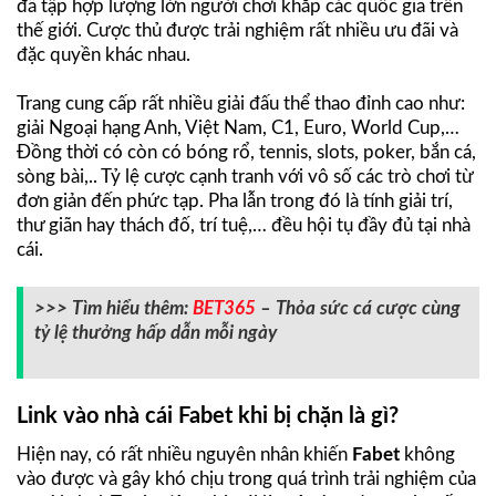
đã tập hợp lượng lớn người chơi khắp các quốc gia trên
thế giới. Cược thủ được trải nghiệm rất nhiều ưu đãi và
đặc quyền khác nhau.
Trang cung cấp rất nhiều giải đấu thể thao đỉnh cao như:
giải Ngoại hạng Anh, Việt Nam, C1, Euro, World Cup,…
Đồng thời có còn có bóng rổ, tennis, slots, poker, bắn cá,
sòng bài,.. Tỷ lệ cược cạnh tranh với vô số các trò chơi từ
đơn giản đến phức tạp. Pha lẫn trong đó là tính giải trí,
thư giãn hay thách đố, trí tuệ,… đều hội tụ đầy đủ tại nhà
cái.
>>> Tìm hiểu thêm:
BET365
– Thỏa sức cá cược cùng
tỷ lệ thưởng hấp dẫn mỗi ngày
Link vào nhà cái Fabet khi bị chặn là gì?
Hiện nay, có rất nhiều nguyên nhân khiến
Fabet
không
vào được và gây khó chịu trong quá trình trải nghiệm của