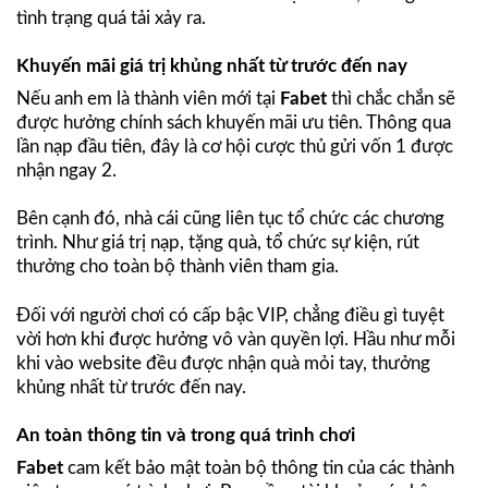
tình trạng quá tải xảy ra.
Khuyến mãi giá trị khủng nhất từ trước đến nay
Nếu anh em là thành viên mới tại
Fabet
thì chắc chắn sẽ
được hưởng chính sách khuyến mãi ưu tiên. Thông qua
lần nạp đầu tiên, đây là cơ hội cược thủ gửi vốn 1 được
nhận ngay 2.
Bên cạnh đó, nhà cái cũng liên tục tổ chức các chương
trình. Như giá trị nạp, tặng quà, tổ chức sự kiện, rút
thưởng cho toàn bộ thành viên tham gia.
Đối với người chơi có cấp bậc VIP, chẳng điều gì tuyệt
vời hơn khi được hưởng vô vàn quyền lợi. Hầu như mỗi
khi vào website đều được nhận quà mỏi tay, thưởng
khủng nhất từ trước đến nay.
An toàn thông tin và trong quá trình chơi
Fabet
cam kết bảo mật toàn bộ thông tin của các thành