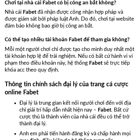
Chơi tại nhà cái Fabet có bị công an bắt không?
Nhà cái
Fabet
đã nhận được công nhận hợp pháp và
được giám sát bởi pháp luật Anh. Do đó, chơi tại website
đảm bảo không bao giờ bị công an bắt.
Có thể tạo nhiều tài khoản Fabet để tham gia không?
Mỗi một người chơi chỉ được tạo cho mình duy nhất một
tài khoản hợp lệ để trải nghiệm. Nếu có bất cứ hành vi vi
phạm theo điều khoản này, hệ thống
Fabet
sẽ trực tiếp
khóa acc theo quy định.
Thông tin chính sách đại lý của trang cá cược
online Fabet
Đại lý là trung gian kết nối người chơi đến với địa
chỉ giải trí hấp dẫn nhất hiện nay –
Fabet
. Bất cứ
cược thủ là thành viên của nhà cái đều có thể trở
thành đại lý.
Anh em phải tiến hành đăng ký và chấp hành mọi