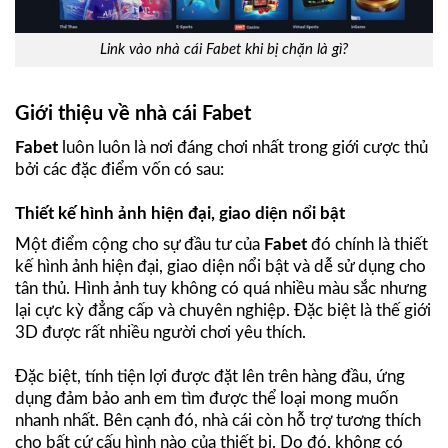
Link vào nhà cái Fabet khi bị chặn là gì?
Giới thiệu về nhà cái Fabet
Fabet
luôn luôn là nơi đáng chơi nhất trong giới cược thủ
bởi các đặc điểm vốn có sau:
Thiết kế hình ảnh hiện đại, giao diện nổi bật
Một điểm cộng cho sự đầu tư của
Fabet
đó chính là thiết
kế hình ảnh hiện đại, giao diện nổi bật và dễ sử dụng cho
tân thủ. Hình ảnh tuy không có quá nhiều màu sắc nhưng
lại cực kỳ đẳng cấp và chuyên nghiệp. Đặc biệt là thế giới
3D được rất nhiều người chơi yêu thích.
Đặc biệt, tính tiện lợi được đặt lên trên hàng đầu, ứng
dụng đảm bảo anh em tìm được thể loại mong muốn
nhanh nhất. Bên cạnh đó, nhà cái còn hỗ trợ tương thích
cho bất cứ cấu hình nào của thiết bị. Do đó, không có